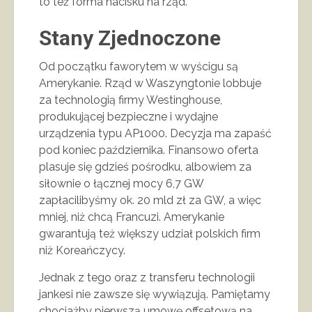
to też forma nacisku na rząd.
Stany Zjednoczone
Od początku faworytem w wyścigu są
Amerykanie. Rząd w Waszyngtonie lobbuje
za technologią firmy Westinghouse,
produkującej bezpieczne i wydajne
urządzenia typu AP1000. Decyzja ma zapaść
pod koniec października. Finansowo oferta
plasuje się gdzieś pośrodku, albowiem za
siłownie o łącznej mocy 6,7 GW
zapłacilibyśmy ok. 20 mld zł za GW, a więc
mniej, niż chcą Francuzi. Amerykanie
gwarantują też większy udział polskich firm
niż Koreańczycy.
Jednak z tego oraz z transferu technologii
jankesi nie zawsze się wywiązują. Pamiętamy
chociażby pierwszą umowę offsetową na