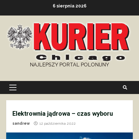
Skip
6 sierpnia 2026
to
content
NAJLEPSZY PORTAL POLONIJNY
Primary
Menu
Elektrownia jądrowa – czas wyboru
sandrew
12 października 2022