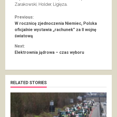
Zarakowski, Holder, Ligięza.
Continue
Previous:
W rocznicę zjednoczenia Niemiec, Polska
Reading
oficjalnie wystawia „rachunek” za II wojnę
światową
Next:
Elektrownia jądrowa – czas wyboru
RELATED STORIES