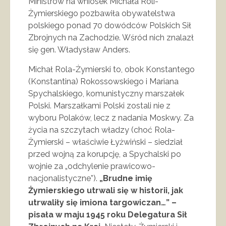
Ministrów na wniosek Michała Roli-
Żymierskiego pozbawiła obywatelstwa
polskiego ponad 70 dowódców Polskich Sił
Zbrojnych na Zachodzie. Wśród nich znalazł
się gen. Władysław Anders.
Michał Rola-Żymierski to, obok Konstantego
(Konstantina) Rokossowskiego i Mariana
Spychalskiego, komunistyczny marszałek
Polski. Marszałkami Polski zostali nie z
wyboru Polaków, lecz z nadania Moskwy. Za
życia na szczytach władzy (choć Rola-
Żymierski – właściwie Łyżwiński – siedział
przed wojną za korupcję, a Spychalski po
wojnie za „odchylenie prawicowo-
nacjonalistyczne”).
„Brudne imię
Żymierskiego utrwali się w historii, jak
utrwaliły się imiona targowiczan…” –
pisała w maju 1945 roku Delegatura Sił