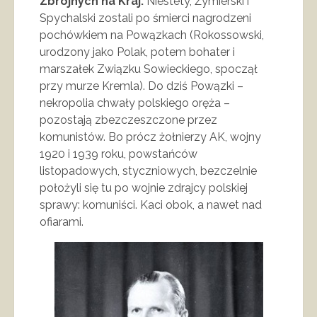
Zbrojnych na Kraj.
Niestety, Żymierski i
Spychalski zostali po śmierci nagrodzeni
pochówkiem na Powązkach (Rokossowski,
urodzony jako Polak, potem bohater i
marszałek Związku Sowieckiego, spoczął
przy murze Kremla). Do dziś Powązki –
nekropolia chwały polskiego oręża –
pozostają zbezczeszczone przez
komunistów. Bo prócz żołnierzy AK, wojny
1920 i 1939 roku, powstańców
listopadowych, styczniowych, bezczelnie
położyli się tu po wojnie zdrajcy polskiej
sprawy: komuniści. Kaci obok, a nawet nad
ofiarami.