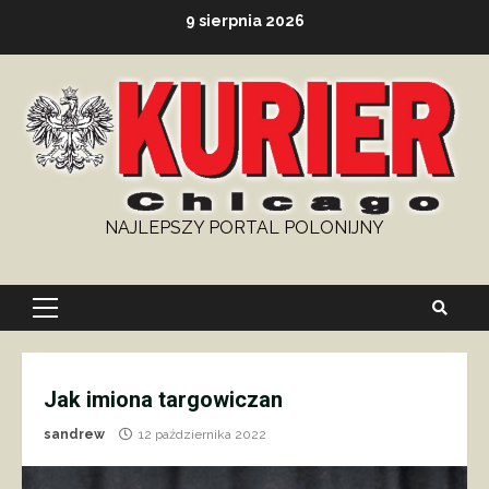
Skip
9 sierpnia 2026
to
content
NAJLEPSZY PORTAL POLONIJNY
Primary
Menu
Jak imiona targowiczan
sandrew
12 października 2022