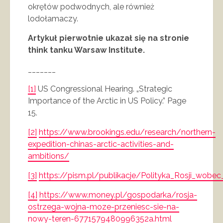
okrętów podwodnych, ale również
lodołamaczy.
Artykuł pierwotnie ukazał się na stronie
think tanku Warsaw Institute.
_______
[1]
US Congressional Hearing. „Strategic
Importance of the Arctic in US Policy.” Page
15.
[2]
https://www.brookings.edu/research/northern-
expedition-chinas-arctic-activities-and-
ambitions/
[3]
https://pism.pl/publikacje/Polityka_Rosji_wobec
[4]
https://www.money.pl/gospodarka/rosja-
ostrzega-wojna-moze-przeniesc-sie-na-
nowy-teren-6771579480996352a.html