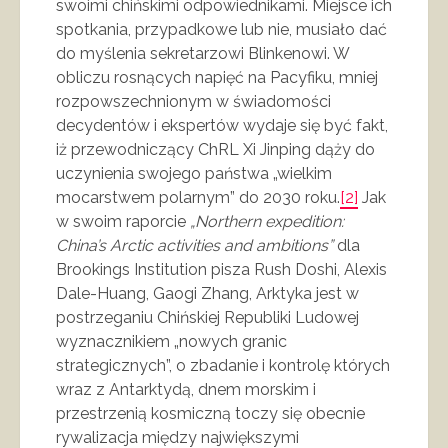
swoimi chińskimi odpowiednikami. Miejsce ich
spotkania, przypadkowe lub nie, musiało dać
do myślenia sekretarzowi Blinkenowi. W
obliczu rosnących napięć na Pacyfiku, mniej
rozpowszechnionym w świadomości
decydentów i ekspertów wydaje się być fakt,
iż przewodniczący ChRL Xi Jinping dąży do
uczynienia swojego państwa „wielkim
mocarstwem polarnym” do 2030 roku.
[2]
Jak
w swoim raporcie
„Northern expedition:
China’s Arctic activities and ambitions”
dla
Brookings Institution pisza Rush Doshi, Alexis
Dale-Huang, Gaogi Zhang, Arktyka jest w
postrzeganiu Chińskiej Republiki Ludowej
wyznacznikiem „nowych granic
strategicznych”, o zbadanie i kontrolę których
wraz z Antarktydą, dnem morskim i
przestrzenią kosmiczną toczy się obecnie
rywalizacja między największymi