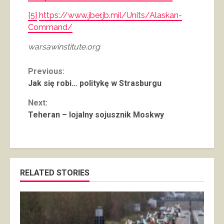
[5]
https://www.jber.jb.mil/Units/Alaskan-
Command/
warsawinstitute.org
Continue
Previous:
Jak się robi… politykę w Strasburgu
Reading
Next:
Teheran – lojalny sojusznik Moskwy
RELATED STORIES