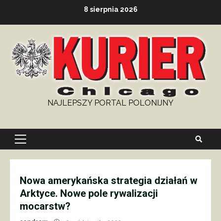
Skip
8 sierpnia 2026
to
content
NAJLEPSZY PORTAL POLONIJNY
Primary
Menu
Nowa amerykańska strategia działań w
Arktyce. Nowe pole rywalizacji
mocarstw?