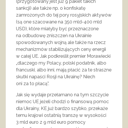
(przygotowany jest już 9 pakiet takich
sankcji) ale także np. o konfiskatę
zamrożonych do tej pory rosyjskich aktywów
(są one szacowane na 350 mld-400 mld
USD), które miałyby być przeznaczone
na odbudowę zniszczeń na Ukrainie
spowodowanych wojną ale także na rzecz
mechanizmów stabilizujących ceny energii
w całej UE. Jak podkreślił premier Morawiecki
„dlaczego my Polacy, polski podatnik, albo
francuski, albo inni, mają płacić za te straszne
skutki napaści Rosji na Ukrainę? Niech
oni za to płacą”.
Jak się wydaje przełamano na tym szczycie
niemoc UE jeżeli chodzi o finansową pomoc
dla Ukrainy, KE już bardzo szybko, przekaże
temu krajowi ostatnią transzę w wysokości
3 mld euro z 9 mld euro pomocy