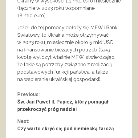
Ukrainy w wysokości 1,5 mld euro miesięcznie
(łącznie w 2023 roku wspomniane
18 mld euro).
Jeżeli do tej pomocy dołoży się MFW i Bank
Światowy, to Ukraina może otrzymywać
w 2023 roku, miesięcznie około 5 mld USD
na finansowanie bieżących potrzeb (taką
kwotę wyliczył właśnie MFW, stwierdzając,
że takie są potrzeby związane z realizacją
podstawowych funkcji państwa, a także
na wspieranie ukraińskiej gospodarki).
Continue
Previous:
Św. Jan Paweł II. Papież, który pomagał
Reading
przekroczyć próg nadziei
Next:
Czy warto skryć się pod niemiecką tarczą