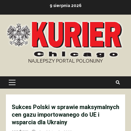
Skip
9 sierpnia 2026
to
content
NAJLEPSZY PORTAL POLONIJNY
Primary
Menu
Sukces Polski w sprawie maksymalnych
cen gazu importowanego do UE i
wsparcia dla Ukrainy