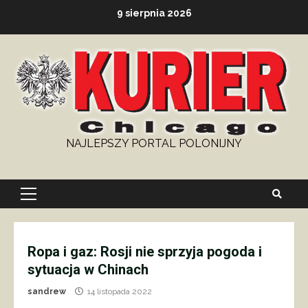
Skip
9 sierpnia 2026
to
content
NAJLEPSZY PORTAL POLONIJNY
Primary
Menu
Ropa i gaz: Rosji nie sprzyja pogoda i
sytuacja w Chinach
sandrew
14 listopada 2022