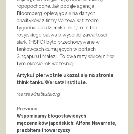
ropopochodne. Jak podaje agencja
Bloomberg, opierając się na danych
analityków z firmy Vortexa, w trzecim
tygodniu października ok. 1,1 mln ton
rosyjskiego paliwa o wysokiej zawartości
siarki (HSFO) było przechowywane w
tankowcach cumujących w portach
Singapuru i Malezji. To dwa razy więcej niż w
tym okresie rok wcześniej.
Artykuł pierwotnie ukazał się na stronie
think tanku Warsaw Institute.
warsawinstitute.org
Continue
Previous:
Wspominamy błogosławionych
Reading
męczenników japońskich: Alfona Navarrete,
prezbitera i towarzyszy