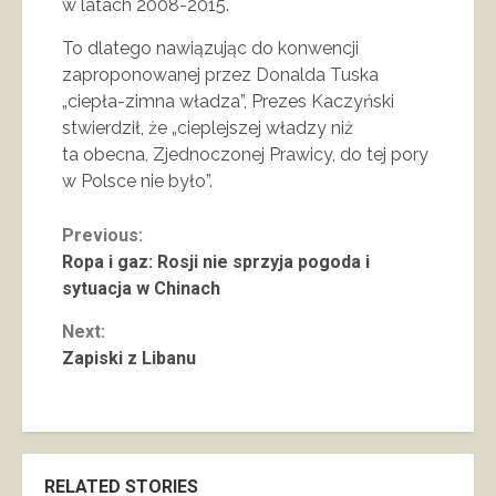
w latach 2008-2015.
To dlatego nawiązując do konwencji
zaproponowanej przez Donalda Tuska
„ciepła-zimna władza”, Prezes Kaczyński
stwierdził, że „cieplejszej władzy niż
ta obecna, Zjednoczonej Prawicy, do tej pory
w Polsce nie było”.
Continue
Previous:
Ropa i gaz: Rosji nie sprzyja pogoda i
Reading
sytuacja w Chinach
Next:
Zapiski z Libanu
RELATED STORIES