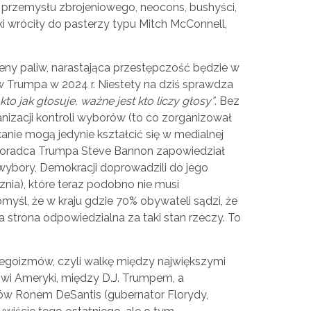
i przemysłu zbrojeniowego, neocons, bushyści,
i wróciły do pasterzy typu Mitch McConnell,
 ceny paliw, narastająca przestępczość będzie w
w Trumpa w 2024 r. Niestety na dziś sprawdza
to jak głosuje, ważne jest kto liczy głosy”
. Bez
nizacji kontroli wyborów (to co zorganizował
anie mogą jedynie kształcić się w medialnej
 doradca Trumpa Steve Bannon zapowiedział
 wybory, Demokracji doprowadzili do jego
znia), które teraz podobno nie musi
yśl, że w kraju gdzie 70% obywateli sądzi, że
 strona odpowiedzialna za taki stan rzeczy. To
kt egoizmów, czyli walkę między największymi
owi Ameryki, między D.J. Trumpem, a
w Ronem DeSantis (gubernator Florydy,