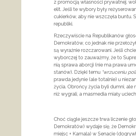
z promocją własności prywatnej, wol
elit. Jeśli te wybory były reżyserowa
cukierków, aby nie wszczęła buntu. 
republiki.
Rzeczywiście na Republikanów głos
Demokratów, co jednak nie przełożył
są wyraźnie rozczarowani. Jeśli chci
wyborczej to zauważmy, że to Supre
nią sprawa aborcji (nie ma prawa u
stanów). Dzięki temu
“wrzuceniu pol
prawda jedynie (ale totalnie) u niez
życia. Obrońcy życia byli dumni, ale n
niż wygrali, a masmedia miały uciech
Choć ciągle jeszcze trwa liczenie g
Demokratów) wydaje się, że Demokra
miejsc + Kamala) w Senacie (dogrywk