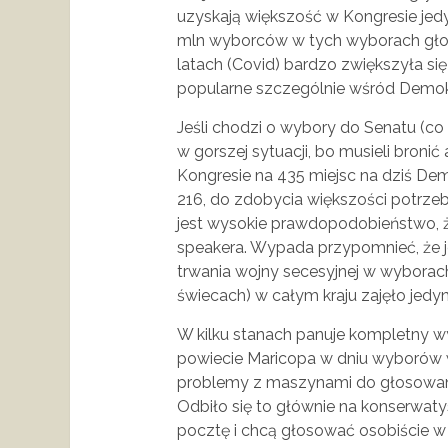
uzyskają większość w Kongresie jed
mln wyborców w tych wyborach głos
latach (Covid) bardzo zwiększyła się
popularne szczególnie wśród Demo
Jeśli chodzi o wybory do Senatu (co 
w gorszej sytuacji, bo musieli bronić
Kongresie na 435 miejsc na dziś Dem
216, do zdobycia większości potrzebne
jest wysokie prawdopodobieństwo, ż
speakera. Wypada przypomnieć, że j
trwania wojny secesyjnej w wyborach
świecach) w całym kraju zajęło jedyn
W kilku stanach panuje kompletny wy
powiecie Maricopa w dniu wyborów
problemy z maszynami do głosowania 
Odbiło się to głównie na konserwaty
pocztę i chcą głosować osobiście w