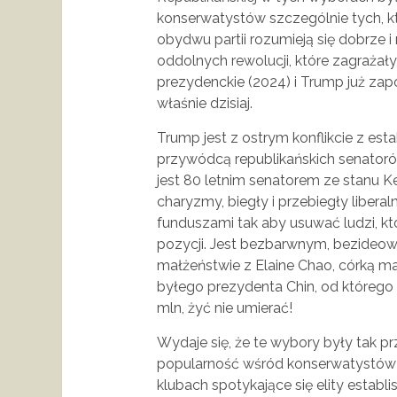
konserwatystów szczególnie tych, k
obydwu partii rozumieją się dobrze 
oddolnych rewolucji, które zagrażały
prezydenckie (2024) i Trump już zap
właśnie dzisiaj.
Trump jest z ostrym konflikcie z esta
przywódcą republikańskich senatorów
jest 80 letnim senatorem ze stanu 
charyzmy, biegły i przebiegły libera
funduszami tak aby usuwać ludzi, kt
pozycji. Jest bezbarwnym, bezideow
małżeństwie z Elaine Chao, córką m
byłego prezydenta Chin, od któreg
mln, żyć nie umierać!
Wydaje się, że te wybory były tak 
popularność wśród konserwatystów 
klubach spotykające się elity establ