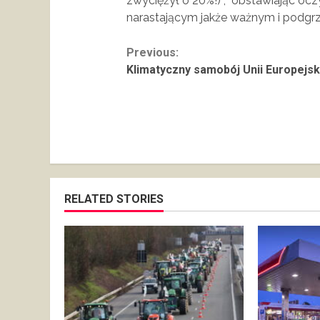
zwyciężył o 20%!) , obstawiając ocz
narastającym jakże ważnym i podgrz
Continue
Previous:
Klimatyczny samobój Unii Europejsk
Reading
RELATED STORIES