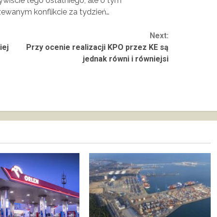
ywiście tego ostatniego, ale o tym
ewanym konflikcie za tydzień…
Next:
iej
Przy ocenie realizacji KPO przez KE są
jednak równi i równiejsi