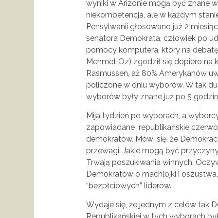
wyniki w Arizonie mogą być znane w
niekompetencja, ale w każdym stanie 
Pensylwanii głosowano już 2 miesią
senatora Demokrata, człowiek po ud
pomocy komputera, który na debatę
Mehmet Oz) zgodził się dopiero na k
Rasmussen, aż 80% Amerykanów uwa
policzone w dniu wyborów. W tak duż
wyborów były znane już po 5 godzin
Mija tydzień po wyborach, a wyborc
zapowiadane republikańskie czerwone
demokratów. Mówi się, że Demokraci
przewagi. Jakie mogą być przyczyny 
Trwają poszukiwania winnych. Oczyw
Demokratów o machlojki i oszustwa, 
“bezpłciowych” liderów.
Wydaje się, że jednym z celów tak De
Republikańskiej w tych wyborach był