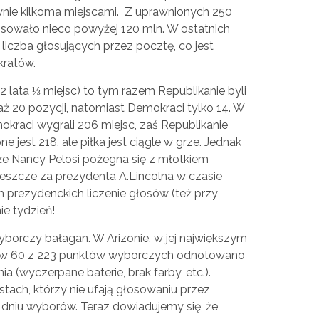
ynie kilkoma miejscami. Z uprawnionych 250
owało nieco powyżej 120 mln. W ostatnich
 liczba głosujących przez pocztę, co jest
kratów.
2 lata ⅓ miejsc) to tym razem Republikanie byli
 aż 20 pozycji, natomiast Demokraci tylko 14. W
okraci wygrali 206 miejsc, zaś Republikanie
 jest 218, ale piłka jest ciągle w grze. Jednak
e Nancy Pelosi pożegna się z młotkiem
eszcze za prezydenta A.Lincolna w czasie
 prezydenckich liczenie głosów (też przy
ie tydzień!
borczy bałagan. W Arizonie, w jej największym
 w 60 z 223 punktów wyborczych odnotowano
(wyczerpane baterie, brak farby, etc.).
stach, którzy nie ufają głosowaniu przez
 dniu wyborów. Teraz dowiadujemy się, że