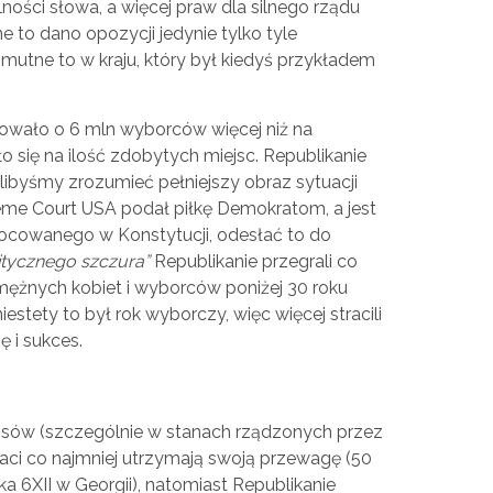
ności słowa, a więcej praw dla silnego rządu
ne to dano opozycji jedynie tylko tyle
Smutne to w kraju, który był kiedyś przykładem
owało o 6 mln wyborców więcej niż na
o się na ilość zdobytych miejsc. Republikanie
elibyśmy zrozumieć pełniejszy obraz sytuacji
me Court USA podał piłkę Demokratom, a jest
mocowanego w Konstytucji, odesłać to do
itycznego szczura”
Republikanie przegrali co
amężnych kobiet i wyborców poniżej 30 roku
iestety to był rok wyborczy, więc więcej stracili
ę i sukces.
łosów (szczególnie w stanach rządzonych przez
ci co najmniej utrzymają swoją przewagę (50
a 6XII w Georgii), natomiast Republikanie