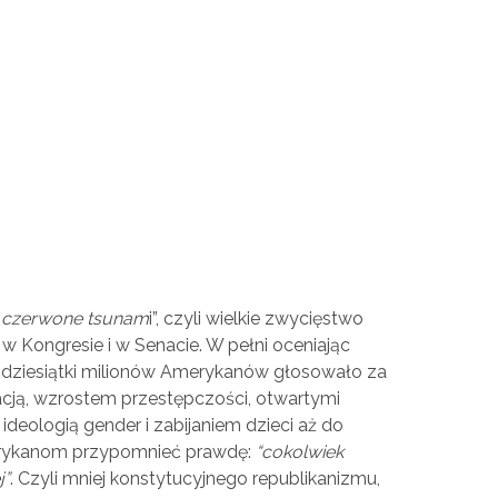
“
czerwone tsunam
i”, czyli wielkie zwycięstwo
w Kongresie i w Senacie. W pełni oceniając
 dziesiątki milionów Amerykanów głosowało za
flacją, wzrostem przestępczości, otwartymi
eologią gender i zabijaniem dzieci aż do
rykanom przypomnieć prawdę:
“cokolwiek
j”
. Czyli mniej konstytucyjnego republikanizmu,