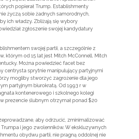
tórych popierał Trump. Establishmenty
i nie życzą sobie żadnych samorodnych,
by ich władzy. Zbliżają się wybory
owiedział zgłoszenie swojej kandydatury
blishmentem swojej partii, a szczególnie z
, którym od 15 lat jest Mitch McConnell. Mitch
Kentucky. Można powiedzieć facet bez
lny centrysta sprytnie manipulujący partyjnymi
órzy mogliby stworzyć zagrożenie dla jego
ym partyjnym biurokratą. Od 1993 r w
agnata kontenerowego i szkolnego kolegi
o w prezencie ślubnym otrzymał ponad $20
przeprowadzane, aby odrzucić, zminimalizować
Trumpa i jego zwolenników. W ekskluzywnych
ishmentu obydwu partii, nie pragną oddolnej nie