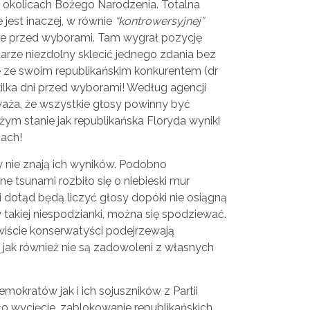
 okolicach Bożego Narodzenia. Totalna
jest inaczej, w równie
“kontrowersyjnej”
ce przed wyborami. Tam wygrał pozycję
arze niezdolny sklecić jednego zdania bez
 ze swoim republikańskim konkurentem (dr
ilka dni przed wyborami! Według agencji
ża, że wszystkie głosy powinny być
ym stanie jak republikańska Floryda wyniki
ach!
y nie znają ich wyników. Podobno
 tsunami rozbiło się o niebieski mur
 dotąd będą liczyć głosy dopóki nie osiągną
takiej niespodzianki, można się spodziewać.
iście konserwatyści podejrzewają
jak również nie są zadowoleni z własnych
mokratów jak i ich sojuszników z Partii
o wycięcie, zablokowanie republikańskich