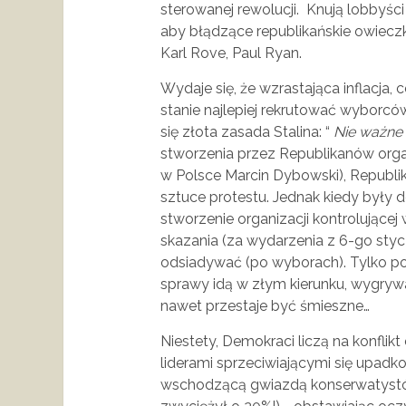
sterowanej rewolucji. Knują lobbyśc
aby błądzące republikańskie owieczk
Karl Rove, Paul Ryan.
Wydaje się, że wzrastająca inflacja,
stanie najlepiej rekrutować wyborcó
się złota zasada Stalina: “
Nie ważne k
stworzenia przez Republikanów orga
w Polsce Marcin Dybowski), Republik
sztuce protestu. Jednak kiedy były
stworzenie organizacji kontrolującej
skazania (za wydarzenia z 6-go styc
odsiadywać (po wyborach). Tylko pom
sprawy idą w złym kierunku, wygrywa
nawet przestaje być śmieszne…
Niestety, Demokraci liczą na konfli
liderami sprzeciwiającymi się upadk
wschodzącą gwiazdą konserwatystó