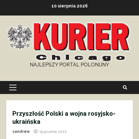
Skip
10 sierpnia 2026
to
content
NAJLEPSZY PORTAL POLONIJNY
Primary
Menu
Przyszłość Polski a wojna rosyjsko-
ukraińska
sandrew
19 grudnia 2022