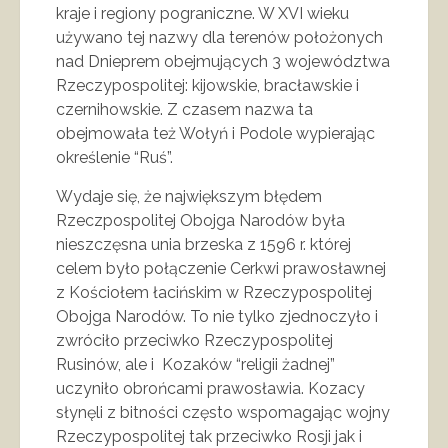
kraje i regiony pograniczne. W XVI wieku
używano tej nazwy dla terenów położonych
nad Dnieprem obejmujących 3 województwa
Rzeczypospolitej: kijowskie, bracławskie i
czernihowskie. Z czasem nazwa ta
obejmowała też Wołyń i Podole wypierając
określenie “Ruś”.
Wydaje się, że największym błędem
Rzeczpospolitej Obojga Narodów była
nieszczęsna unia brzeska z 1596 r. której
celem było połączenie Cerkwi prawosławnej
z Kościołem łacińskim w Rzeczypospolitej
Obojga Narodów. To nie tylko zjednoczyło i
zwróciło przeciwko Rzeczypospolitej
Rusinów, ale i Kozaków “religii żadnej”
uczyniło obrońcami prawosławia. Kozacy
słynęli z bitności często wspomagając wojny
Rzeczypospolitej tak przeciwko Rosji jak i