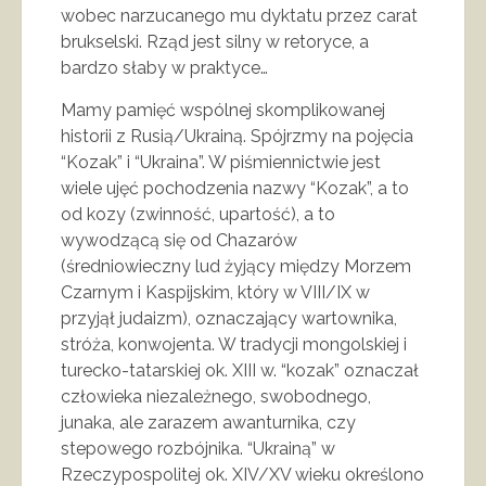
wobec narzucanego mu dyktatu przez carat
brukselski. Rząd jest silny w retoryce, a
bardzo słaby w praktyce…
Mamy pamięć wspólnej skomplikowanej
historii z Rusią/Ukrainą. Spójrzmy na pojęcia
“Kozak” i “Ukraina”. W piśmiennictwie jest
wiele ujęć pochodzenia nazwy “Kozak”, a to
od kozy (zwinność, upartość), a to
wywodzącą się od Chazarów
(średniowieczny lud żyjący między Morzem
Czarnym i Kaspijskim, który w VIII/IX w
przyjął judaizm), oznaczający wartownika,
stróża, konwojenta. W tradycji mongolskiej i
turecko-tatarskiej ok. XIII w. “kozak” oznaczał
człowieka niezależnego, swobodnego,
junaka, ale zarazem awanturnika, czy
stepowego rozbójnika. “Ukrainą” w
Rzeczypospolitej ok. XIV/XV wieku określono