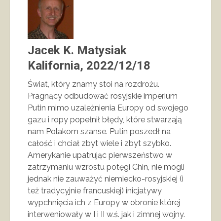
Jacek K. Matysiak
Kalifornia, 2022/12/18
Świat, który znamy stoi na rozdrożu.
Pragnący odbudować rosyjskie imperium
Putin mimo uzależnienia Europy od swojego
gazu i ropy popełnił błędy, które stwarzają
nam Polakom szanse. Putin poszedł na
całość i chciał zbyt wiele i zbyt szybko.
Amerykanie upatrując pierwszeństwo w
zatrzymaniu wzrostu potęgi Chin, nie mogli
jednak nie zauważyć niemiecko-rosyjskiej (i
też tradycyjnie francuskiej) inicjatywy
wypchnięcia ich z Europy w obronie której
interweniowały w I i II w.ś. jak i zimnej wojny.