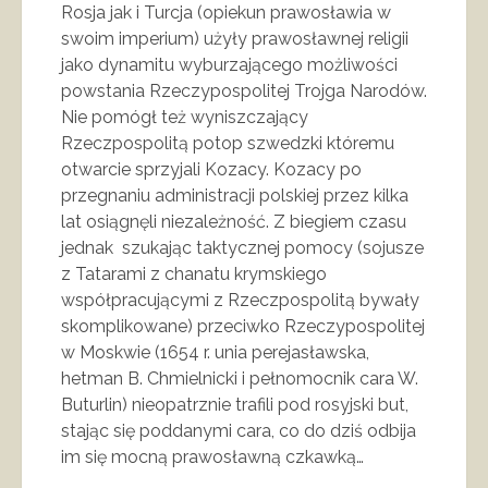
Rosja jak i Turcja (opiekun prawosławia w
swoim imperium) użyły prawosławnej religii
jako dynamitu wyburzającego możliwości
powstania Rzeczypospolitej Trojga Narodów.
Nie pomógł też wyniszczający
Rzeczpospolitą potop szwedzki któremu
otwarcie sprzyjali Kozacy. Kozacy po
przegnaniu administracji polskiej przez kilka
lat osiągnęli niezależność. Z biegiem czasu
jednak szukając taktycznej pomocy (sojusze
z Tatarami z chanatu krymskiego
współpracującymi z Rzeczpospolitą bywały
skomplikowane) przeciwko Rzeczypospolitej
w Moskwie (1654 r. unia perejasławska,
hetman B. Chmielnicki i pełnomocnik cara W.
Buturlin) nieopatrznie trafili pod rosyjski but,
stając się poddanymi cara, co do dziś odbija
im się mocną prawosławną czkawką…