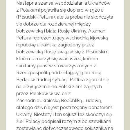
Następna szansa współdziałania Ukraińców
z Polakami pojawiła się dopiero w 1920 r.
(Piłsudski-Petlura), ale ta próba nie skończyła
się dobrze dla rozdzieranej między
bolszewicką i białą Rosję Ukrainy. Ataman
Petlura reprezentujący wschodnią kijowską
republikę ukraińską zagrożony przez
bolszewicką Rosję związał się z Piłsudskim,
któremu marzył się wianuszek, kordon
sanitarny państw stowarzyszonych z
Rzeczpospolitą oddzielający ją od Rosji.
Będąc w trudnej sytuacji Petlura zgodził się
na przyłączenie do Polski ziem zajętych
przez Polaków w walce z
ZachodnioUkraińską Republiką Ludową,
dlatego dziś nie jest postrzegany bohaterem
Ukrainy. Niestety i ten sojusz też skończył się
źle i Polacy podpisali rozejm z bolszewikami
zostawiając dotychczasowego sojusznika na