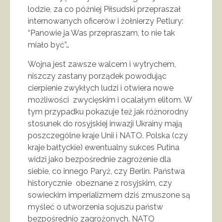
lodzie, za co później Piłsudski przepraszał
internowanych oficerów i żołnierzy Petlury:
“Panowie ja Was przepraszam, to nie tak
miało być”…
Wojna jest zawsze walcem i wytrychem,
niszczy zastany porządek powodując
cierpienie zwykłych ludzi i otwiera nowe
możliwości zwycięskim i ocalałym elitom. W
tym przypadku pokazuje też jak różnorodny
stosunek do rosyjskiej inwazji Ukrainy mają
poszczególne kraje Unii i NATO. Polska (czy
kraje bałtyckie) ewentualny sukces Putina
widzi jako bezpośrednie zagrożenie dla
siebie, co innego Paryż, czy Berlin. Państwa
historycznie obeznane z rosyjskim, czy
sowieckim imperializmem dziś zmuszone są
myśleć o utworzenia sojuszu państw
bezpośrednio zagrożonych. NATO