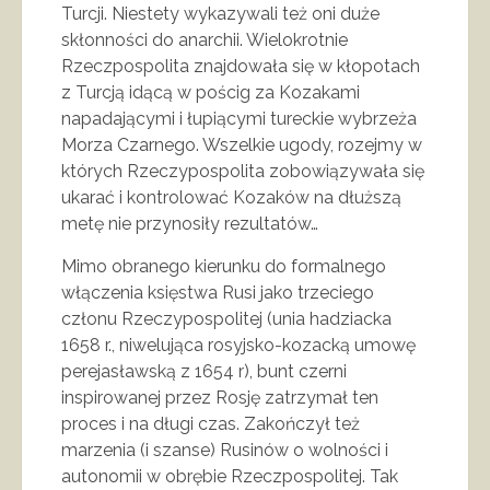
Turcji. Niestety wykazywali też oni duże
skłonności do anarchii. Wielokrotnie
Rzeczpospolita znajdowała się w kłopotach
z Turcją idącą w pościg za Kozakami
napadającymi i łupiącymi tureckie wybrzeża
Morza Czarnego. Wszelkie ugody, rozejmy w
których Rzeczypospolita zobowiązywała się
ukarać i kontrolować Kozaków na dłuższą
metę nie przynosiły rezultatów…
Mimo obranego kierunku do formalnego
włączenia księstwa Rusi jako trzeciego
członu Rzeczypospolitej (unia hadziacka
1658 r., niwelująca rosyjsko-kozacką umowę
perejasławską z 1654 r), bunt czerni
inspirowanej przez Rosję zatrzymał ten
proces i na długi czas. Zakończył też
marzenia (i szanse) Rusinów o wolności i
autonomii w obrębie Rzeczpospolitej. Tak