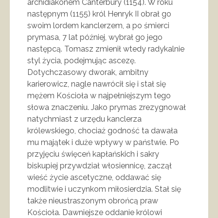
archidiakonem Canterbury (1154). W roku
następnym (1155) król Henryk II obrał go
swoim lordem kanclerzem, a po śmierci
prymasa, 7 lat później, wybrał go jego
następcą. Tomasz zmienił wtedy radykalnie
styl życia, podejmując ascezę.
Dotychczasowy dworak, ambitny
karierowicz, nagle nawrócił się i stał się
mężem Kościoła w najpełniejszym tego
słowa znaczeniu. Jako prymas zrezygnował
natychmiast z urzędu kanclerza
królewskiego, chociaż godność ta dawała
mu majątek i duże wpływy w państwie. Po
przyjęciu święceń kapłańskich i sakry
biskupiej przywdział włosiennicę, zaczął
wieść życie ascetyczne, oddawać się
modlitwie i uczynkom miłosierdzia. Stał się
także nieustraszonym obrońcą praw
Kościoła. Dawniejsze oddanie królowi