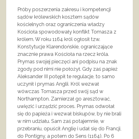
Próby poszerzenia zakresu i kompetencji
sądów królewskich kosztem sądów
kościelnych oraz ograniczenia władzy
Kościoła spowodowały konflikt Tomasza z
królem. W roku 1164 król ogłosił tzw.
Konstytucje Klarendońskie, ograniczające
znacznie prawa Kościoła na rzecz króla.
Prymas swojej pieczęci ani podpisu na znak
zgody pod nimi nie położył. Gdy zaś papież
Aleksander III potępił te regulacje, to samo
uczynił i prymas Anglii. Król wezwał
wówczas Tomasza przed swój sąd w
Northampton. Zamierzał go aresztować,
uwięzić i urządzić proces. Prymas odwołał
się do papieża i wezwał biskupów, by nie brali
w nim udziału. Sam zaś potajemnie, w
przebraniu, opuścił Anglię i udał się do Francji,
do Pontigny, a potem do Sens (1164). Po 6