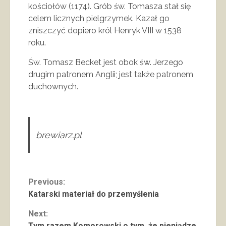
kościołów (1174). Grób św. Tomasza stał się
celem licznych pielgrzymek. Kazał go
zniszczyć dopiero król Henryk VIII w 1538
roku.
Św. Tomasz Becket jest obok św. Jerzego
drugim patronem Anglii; jest także patronem
duchownych.
brewiarz.pl
Continue
Previous:
Katarski materiał do przemyślenia
Reading
Next:
Tym razem Komorowski o tym, że pieniądze