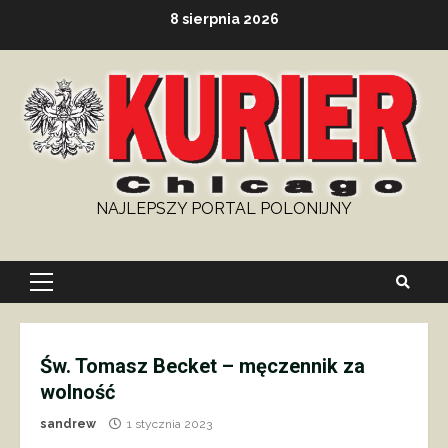
Skip
8 sierpnia 2026
to
content
NAJLEPSZY PORTAL POLONIJNY
Primary
Menu
Św. Tomasz Becket – męczennik za
wolność
sandrew
1 stycznia 2023