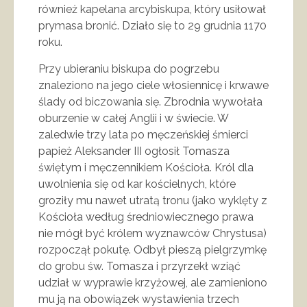
również kapelana arcybiskupa, który usiłował
prymasa bronić. Działo się to 29 grudnia 1170
roku.
Przy ubieraniu biskupa do pogrzebu
znaleziono na jego ciele włosiennicę i krwawe
ślady od biczowania się. Zbrodnia wywołała
oburzenie w całej Anglii i w świecie. W
zaledwie trzy lata po męczeńskiej śmierci
papież Aleksander III ogłosił Tomasza
świętym i męczennikiem Kościoła. Król dla
uwolnienia się od kar kościelnych, które
groziły mu nawet utratą tronu (jako wyklęty z
Kościoła według średniowiecznego prawa
nie mógł być królem wyznawców Chrystusa)
rozpoczął pokutę. Odbył pieszą pielgrzymkę
do grobu św. Tomasza i przyrzekł wziąć
udział w wyprawie krzyżowej, ale zamieniono
mu ją na obowiązek wystawienia trzech