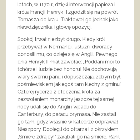
latach, w 1170 r., dzięki interwencji papieża i
króla Francji, Henryk II zgodził się na powrót
Tomasza do kraju. Traktował go jednak jako
niewdzięcznika i głowę opozycji.
Spokój trwał niezbyt długo. Kiedy król
przebywał w Normandii, usłużni dworacy
donosili mu, co dzieje się w Anglii. Pewnego
dnia Henryk II miał zawołać: „Poddani moi to
tchórze i ludzie bez honoru! Nie dochowują
wiary swemu panu i dopuszczają, żebym był
pośmiewiskiem jakiegoś tam klechy z gminu”.
Czterej rycerze z otoczenia króla za
zezwoleniem monarchy jeszcze tej samej
nocy udali się do Anglii i wpadli do
Canterbury, do pałacu prymasa. Nie zastali
go tam, gdyż właśnie w katedrze odprawiał
Nieszpory. Dobiegli do ołtarza i z okrzykiem
„Śmierć zdrajcy!” zarąbali go na śmierć. Ranili