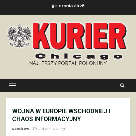
Skip
9 sierpnia 2026
to
content
NAJLEPSZY PORTAL POLONIJNY
Primary
Menu
WOJNA W EUROPIE WSCHODNIEJ I
CHAOS INFORMACYJNY
sandrew
7 stycznia 2023