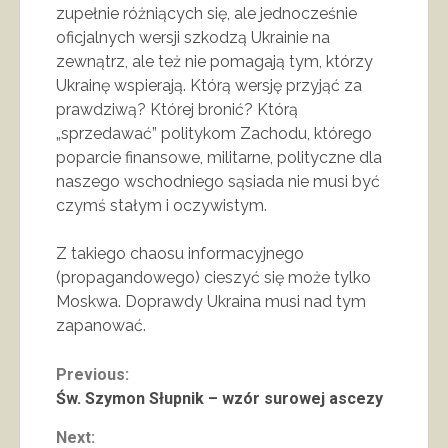
zupełnie różniących się, ale jednocześnie
oficjalnych wersji szkodzą Ukrainie na
zewnątrz, ale też nie pomagają tym, którzy
Ukrainę wspierają. Którą wersję przyjąć za
prawdziwą? Której bronić? Którą
„sprzedawać” politykom Zachodu, którego
poparcie finansowe, militarne, polityczne dla
naszego wschodniego sąsiada nie musi być
czymś stałym i oczywistym.
Z takiego chaosu informacyjnego
(propagandowego) cieszyć się może tylko
Moskwa. Doprawdy Ukraina musi nad tym
zapanować.
Continue
Previous:
Św. Szymon Słupnik – wzór surowej ascezy
Reading
Next: