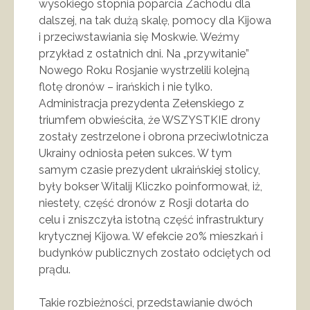
wysokiego stopnia poparcia Zachodu dla
dalszej, na tak dużą skalę, pomocy dla Kijowa
i przeciwstawiania się Moskwie. Weźmy
przykład z ostatnich dni. Na „przywitanie”
Nowego Roku Rosjanie wystrzelili kolejną
flotę dronów – irańskich i nie tylko.
Administracja prezydenta Zełenskiego z
triumfem obwieściła, że WSZYSTKIE drony
zostały zestrzelone i obrona przeciwlotnicza
Ukrainy odniosła pełen sukces. W tym
samym czasie prezydent ukraińskiej stolicy,
były bokser Witalij Kliczko poinformował, iż,
niestety, część dronów z Rosji dotarła do
celu i zniszczyła istotną część infrastruktury
krytycznej Kijowa. W efekcie 20% mieszkań i
budynków publicznych zostało odciętych od
prądu.
Takie rozbieżności, przedstawianie dwóch