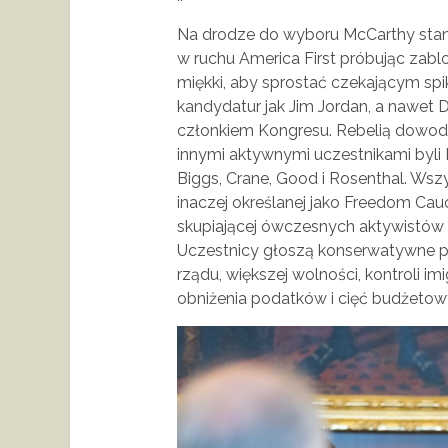
Na drodze do wyboru McCarthy stan
w ruchu America First próbując zabl
miękki, aby sprostać czekającym spi
kandydatur jak Jim Jordan, a nawet D
członkiem Kongresu. Rebelią dowodz
innymi aktywnymi uczestnikami byli 
Biggs, Crane, Good i Rosenthal. Wszy
inaczej określanej jako Freedom Cauc
skupiającej ówczesnych aktywistów
Uczestnicy głoszą konserwatywne po
rządu, większej wolności, kontroli imi
obniżenia podatków i cięć budżetow