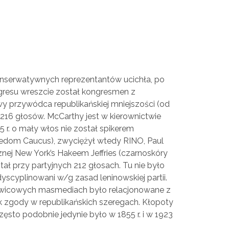
 Matysiak
onserwatywnych reprezentantów ucichła, po
resu wreszcie został kongresmen z
wy przywódca republikańskiej mniejszości (od
216 głosów. McCarthy jest w kierownictwie
15 r. o mały włos nie został spikerem
eedom Caucus), zwyciężył wtedy RINO, Paul
nej New York’s Hakeem Jeffries (czarnoskóry
ł przy partyjnych 212 głosach. Tu nie było
yscyplinowani w/g zasad leninowskiej partii.
 lewicowych masmediach było relacjonowane z
rak zgody w republikańskich szeregach. Kłopoty
zęsto podobnie jedynie było w 1855 r. i w 1923