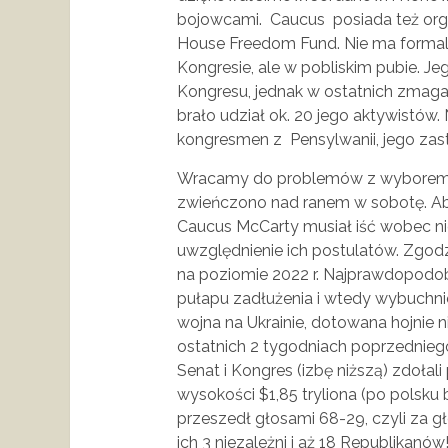
bojowcami. Caucus posiada też orga
House Freedom Fund. Nie ma formaln
Kongresie, ale w pobliskim pubie. Je
Kongresu, jednak w ostatnich zmag
brało udział ok. 20 jego aktywistów. N
kongresmen z Pensylwanii, jego zast
Wracamy do problemów z wyborem re
zwieńczono nad ranem w sobotę. A
Caucus McCarty musiał iść wobec n
uwzględnienie ich postulatów. Zgo
na poziomie 2022 r. Najprawdopodobn
pułapu zadłużenia i wtedy wybuchn
wojna na Ukrainie, dotowana hojnie ni
ostatnich 2 tygodniach poprzednieg
Senat i Kongres (izbę niższą) zdoł
wysokości $1,85 tryliona (po polsku 
przeszedł głosami 68-29, czyli za g
ich 3 niezależni i aż 18 Republikanów