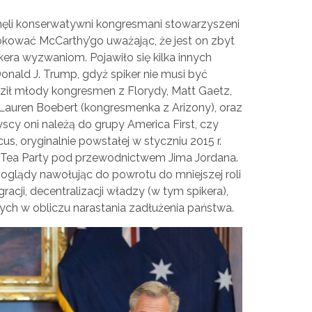
ęli konserwatywni kongresmani stowarzyszeni
okować McCarthy’go uważając, że jest on zbyt
kera wyzwaniom. Pojawiło się kilka innych
onald J. Trump, gdyż spiker nie musi być
ił młody kongresmen z Florydy, Matt Gaetz,
Lauren Boebert (kongresmenka z Arizony), oraz
scy oni należą do grupy America First, czy
us, oryginalnie powstałej w styczniu 2015 r.
 Tea Party pod przewodnictwem Jima Jordana.
glądy nawołując do powrotu do mniejszej roli
gracji, decentralizacji władzy (w tym spikera),
ych w obliczu narastania zadłużenia państwa.