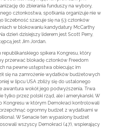
nizację do zbierania funduszy na wybory,
ego członkostwa, spotkania organizuje nie w
go liczebność szacuje się na 53 członków
aniach w blokowaniu kandydatury McCarthy
a dzień dzisiejszy liderem jest Scott Perry,
ępcą jest Jim Jordan.
publikańskiego spikera Kongresu, który
by przerwać blokadę członków Freedom
ich na pewne ustępstwa obiecując im
dził się na zamrożenie wydatków budżetowych
iej w lipcu USA zbliży się do ustalonego
ie awantura wokół jego podwyższenia. Trwa
e tylko przez polski rząd, ale i amerykański. W
o Kongresu w którym Demokraci kontrolowali
ali przepchnąć ogromny budżet z wydatkami w
biliona). W Senacie ten wypasiony budżet
łosowali wszyscy Demokraci (47), wspierający
!