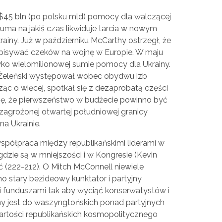
$45 bln (po polsku mld) pomocy dla walczącej
uma na jakiś czas likwiduje tarcia w nowym
iny. Już w październiku McCarthy ostrzegł, że
ypisywać czeków na wojnę w Europie. W maju
ko wielomilionowej sumie pomocy dla Ukrainy.
t Żeleński występował wobec obydwu izb
ąc o więcej, spotkał się z dezaprobatą części
ię, że pierwszeństwo w budżecie powinno być
agrożonej otwartej południowej granicy
a Ukrainie.
spółpraca między republikańskimi liderami w
gdzie są w mniejszości i w Kongresie (Kevin
 (222-212). O Mitch McConnell niewiele
stary bezideowy kunktator i partyjny
 funduszami tak aby wyciąć konserwatystów i
ny jest do waszyngtońskich ponad partyjnych
 wartości republikańskich kosmopolitycznego