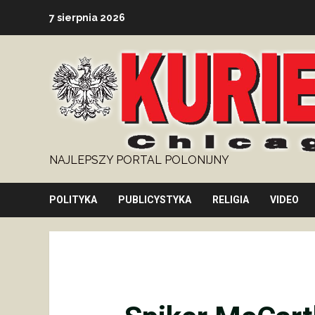
Skip
7 sierpnia 2026
to
content
NAJLEPSZY PORTAL POLONIJNY
POLITYKA
PUBLICYSTYKA
RELIGIA
VIDEO