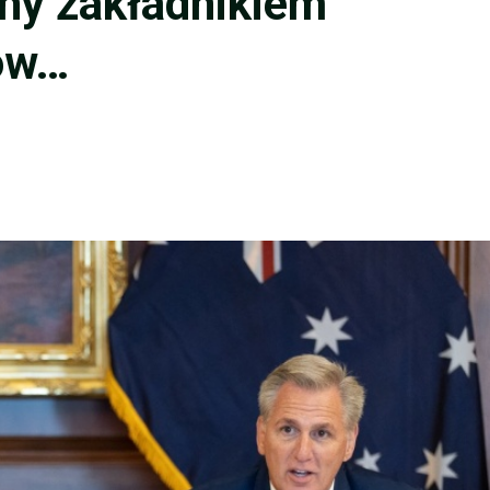
hy zakładnikiem
ów…