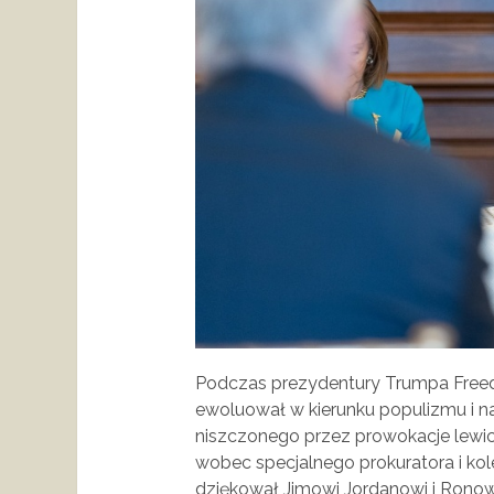
Podczas prezydentury Trumpa Freedo
ewoluował w kierunku populizmu i n
niszczonego przez prowokacje lewic
wobec specjalnego prokuratora i ko
dziękował Jimowi Jordanowi i Ronow