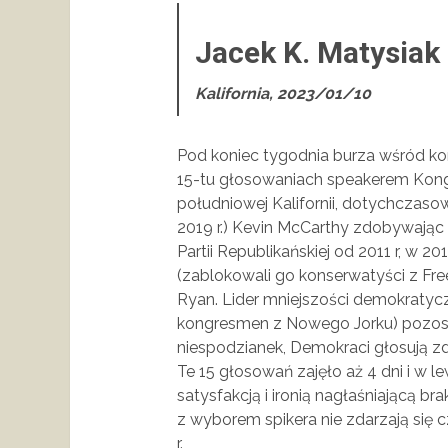
Jacek K.
Kalifornia, 2023/01/10
Pod koniec tygodnia burza wśród k
15-tu głosowaniach speakerem Kong
południowej Kalifornii, dotychczaso
2019 r.) Kevin McCarthy zdobywając 
Partii Republikańskiej od 2011 r, w 20
(zablokowali go konserwatyści z Fr
Ryan. Lider mniejszości demokratycz
kongresmen z Nowego Jorku) pozosta
niespodzianek, Demokraci głosują zd
Te 15 głosowań zajęło aż 4 dni i w
satysfakcją i ironią nagłaśniającą b
z wyborem spikera nie zdarzają się c
r.