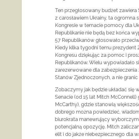
Ten przegłosowany budżet zawiera 
z carosławiem Ukrainy, ta ogromna s
Kongresie w temacie pomocy dla Ukra
Republikanie nie będą bez końca w
57 Republikanów głosowało przeciw
Kiedy kilka tygodni temu prezyden
Kongresu dziękując za pomoc i prosz
Republikanów. Wielu wypowiadało s
zarezerwowane dla zabezpieczenia z
Stanów Zjednoczonych, a nie granic n
Zobaczymy jak będzie układać się w
Senacie (od 15 lat Mitch McConnell) 
McCarthy), gdzie stanowią większość
dobrego można powiedzieć, wiadomo 
biurokrata manewrujący wyborczymi
potencjalną opozycję. Mitch zalicza
elit i do jakże niebezpiecznego dla