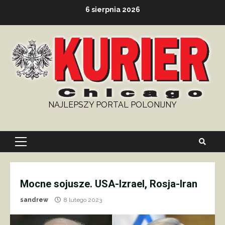
Skip
6 sierpnia 2026
to
content
NAJLEPSZY PORTAL POLONIJNY
Primary
Menu
Mocne sojusze. USA-Izrael, Rosja-Iran
sandrew
8 lutego 2023