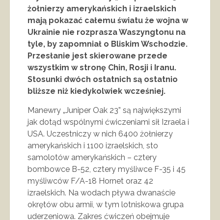
żołnierzy amerykańskich i izraelskich
mają pokazać całemu światu że wojna w
Ukrainie nie rozprasza Waszyngtonu na
tyle, by zapomniał o Bliskim Wschodzie.
Przesłanie jest skierowane przede
wszystkim w stronę Chin, Rosji i Iranu.
Stosunki dwóch ostatnich są ostatnio
bliższe niż kiedykolwiek wcześniej.
Manewry „Juniper Oak 23” są największymi
jak dotąd wspólnymi ćwiczeniami sił Izraela i
USA. Uczestniczy w nich 6400 żołnierzy
amerykańskich i 1100 izraelskich, sto
samolotów amerykańskich – cztery
bombowce B-52, cztery myśliwce F-35 i 45
myśliwców F/A-18 Hornet oraz 42
izraelskich. Na wodach pływa dwanaście
okrętów obu armii, w tym lotniskowa grupa
uderzeniowa. Zakres ćwiczeń obejmuje