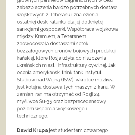
głównych partnerów zagranicznych w celu
zabezpieczenia bardzo potrzebnych dostaw
wojskowych z Teheranu i znalezienia
ostatniej deski ratunku dla jej dotkniętej
sankcjami gospodarki. Współpraca wojskowa
między Kremlem, a Teheranem
zaowocowała dostawami setek
bezzałogowych dronów bojowych produkcji
irańskiej, które Rosja użyła do niszczenia
ukraińskich miast i infrastruktury cywilnej. Jak
ocenia amerykański think tank Instytut
Studiów nad Wojną (ISW), wkrótce możliwa
jest kolejna dostawa tych maszyn z Iranu. W
zamian Iran ma otrzymać od Rosji 24
myśliwce Su-35 oraz bezprecedensowy
poziom wsparcia wojskowego i
technicznego.
Dawid Krupa
jest studentem czwartego