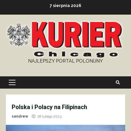
Skip
7 sierpnia 2026
to
content
NAJLEPSZY PORTAL POLONIJNY
Primary
Menu
Polska i Polacy na Filipinach
sandrew
28 lutego 2023