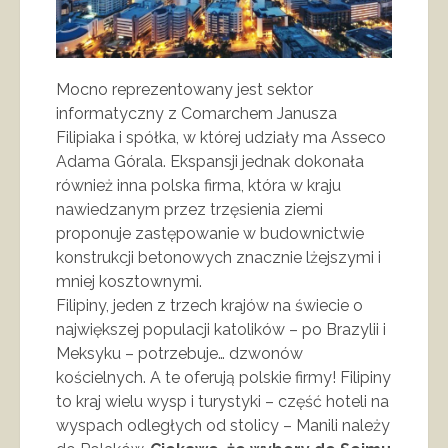
Mocno reprezentowany jest sektor
informatyczny z Comarchem Janusza
Filipiaka i spółka, w której udziały ma Asseco
Adama Górala. Ekspansji jednak dokonała
również inna polska firma, która w kraju
nawiedzanym przez trzęsienia ziemi
proponuje zastępowanie w budownictwie
konstrukcji betonowych znacznie lżejszymi i
mniej kosztownymi.
Filipiny, jeden z trzech krajów na świecie o
największej populacji katolików – po Brazylii i
Meksyku – potrzebuje… dzwonów
kościelnych. A te oferują polskie firmy! Filipiny
to kraj wielu wysp i turystyki – część hoteli na
wyspach odległych od stolicy – Manili należy