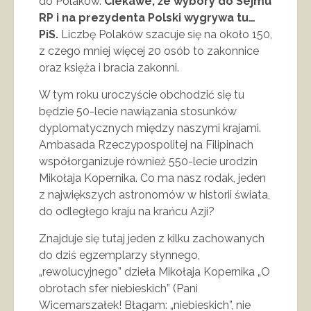
do Polaków.
Ciekawe, że wybory do Sejmu
RP i na prezydenta Polski wygrywa tu…
PiS.
Liczbę Polaków szacuje się na około 150,
z czego mniej więcej 20 osób to zakonnice
oraz księża i bracia zakonni.
W tym roku uroczyście obchodzić się tu
będzie 50-lecie nawiązania stosunków
dyplomatycznych między naszymi krajami.
Ambasada Rzeczypospolitej na Filipinach
współorganizuje również 550-lecie urodzin
Mikołaja Kopernika. Co ma nasz rodak, jeden
z największych astronomów w historii świata,
do odległego kraju na krańcu Azji?
Znajduje się tutaj jeden z kilku zachowanych
do dziś egzemplarzy słynnego,
„rewolucyjnego” dzieła Mikołaja Kopernika „O
obrotach sfer niebieskich” (Pani
Wicemarszałek! Błagam: „niebieskich”, nie