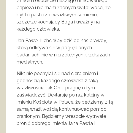
Znałem osobiście naszego umiłowanego
papieża i nie mam żadnych wątpliwości, że
był to pasterz o wrażliwym sumieniu,
szczerze kochający Boga i uważny na
każdego człowieka.
Jan Paweł II chciałby dziś od nas prawdy,
którą odkrywa się w pogłębionych
badaniach, nie w nierzetelnych przekazach
medialnych.
Nikt nie pochylał się nad cierpieniem i
godnością każdego człowieka z taką
wrażliwością, jak On – pragnę o tym
zaświadczyć. Deklaruję po raz kolejny w
imieniu Kościoła w Polsce, że będziemy z tą
samą wrażliwością kontynuować pomoc
zranionym. Będziemy wreszcie wytrwale
bronić dobrego imienia Jana Pawła II.