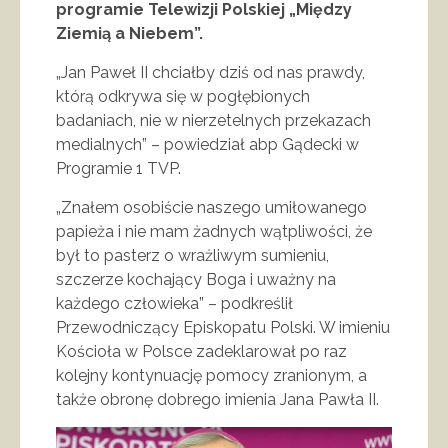
programie Telewizji Polskiej „Między
Ziemią a Niebem”.
„Jan Paweł II chciałby dziś od nas prawdy,
którą odkrywa się w pogłębionych
badaniach, nie w nierzetelnych przekazach
medialnych” – powiedział abp Gądecki w
Programie 1 TVP.
„Znałem osobiście naszego umiłowanego
papieża i nie mam żadnych wątpliwości, że
był to pasterz o wrażliwym sumieniu,
szczerze kochający Boga i uważny na
każdego człowieka” – podkreślił
Przewodniczący Episkopatu Polski. W imieniu
Kościoła w Polsce zadeklarował po raz
kolejny kontynuację pomocy zranionym, a
także obronę dobrego imienia Jana Pawła II.