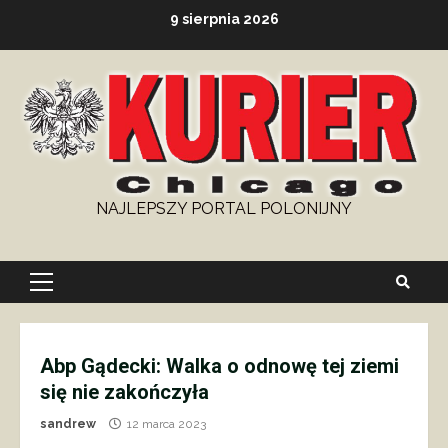
Skip
9 sierpnia 2026
to
content
NAJLEPSZY PORTAL POLONIJNY
Primary
Menu
Abp Gądecki: Walka o odnowę tej ziemi
się nie zakończyła
sandrew
12 marca 2023