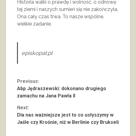
Historia walki o prawdę i wolność, o odnowę
tej ziemi i naszych sumień się nie zakończyła.
Ona cały czas trwa. To nasze wspólne,
wielkie zadanie.
episkopat.pl
Continue
Previous:
Abp Jędraszewski: dokonano drugiego
Reading
zamachu na Jana Pawła II
Next:
Dla nas ważniejsze jest to co usłyszymy w
Jaśle czy Krośnie, niż w Berlinie czy Brukseli