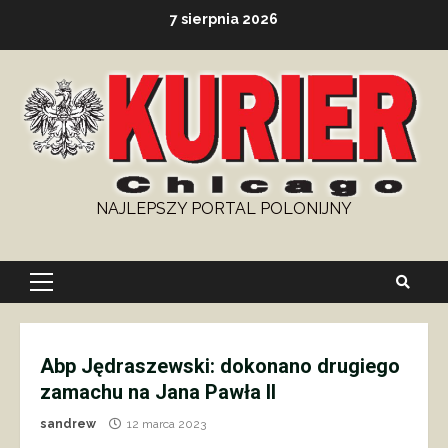
Skip
7 sierpnia 2026
to
content
NAJLEPSZY PORTAL POLONIJNY
Primary
Menu
Abp Jędraszewski: dokonano drugiego
zamachu na Jana Pawła II
sandrew
12 marca 2023