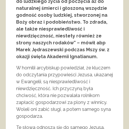
do ludzkiego życia od poczęcia aż do
naturalnej śmierci i głoszoną wszędzie
godność osoby ludzkiej, stworzonej na
Boży obraz i podobieństwo. To zdrada,
ale także niesprawiedliwość i
niewdzięczność, niestety również ze
strony naszych rodaków” – mówił abp
Marek Jędraszewski podczas Mszy św. z
okazji święta Akademii Ignatianum.
W homilii arcybiskup powiedział, że kluczem
do odczytania przypowieści Jezusa, ukazanej
w Ewangelii, są niesprawiedliwość i
niewdzięczność. Ich przyczyną była
chciwość, która nie pozwalała rolnikom
zapłacić gospodarzowi za plony z winnicy.
Woleli oni zabić sługi, a potem samego syna
gospodarza.
Te słowa odnoszą się do samego Jezusa.