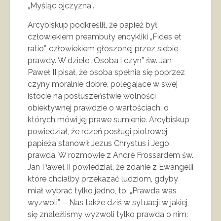
„Myśląc ojczyzna”.
Arcybiskup podkreślił, że papież był
człowiekiem preambuły encykliki „Fides et
ratio”, człowiekiem głoszonej przez siebie
prawdy. W dziele „Osoba i czyn” św. Jan
Paweł II pisał, że osoba spełnia się poprzez
czyny moralnie dobre, polegające w swej
istocie na posłuszeństwie wolności
obiektywnej prawdzie o wartościach, o
których mówi jej prawe sumienie. Arcybiskup
powiedział, że rdzeń posługi piotrowej
papieża stanowił Jezus Chrystus i Jego
prawda. W rozmowie z André Frossardem św.
Jan Paweł II powiedział, że zdanie z Ewangelii
które chciałby przekazać ludziom, gdyby
miał wybrać tylko jedno, to: „Prawda was
wyzwoli”. – Nas także dziś w sytuacji w jakiej
się znaleźliśmy wyzwoli tylko prawda o nim: