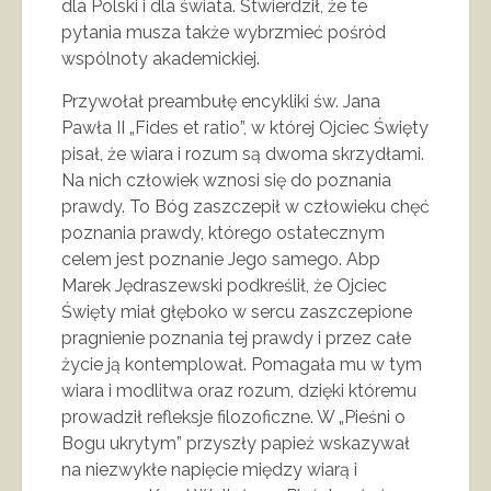
dla Polski i dla świata. Stwierdził, że te
pytania musza także wybrzmieć pośród
wspólnoty akademickiej.
Przywołał preambułę encykliki św. Jana
Pawła II „Fides et ratio”, w której Ojciec Święty
pisał, że wiara i rozum są dwoma skrzydłami.
Na nich człowiek wznosi się do poznania
prawdy. To Bóg zaszczepił w człowieku chęć
poznania prawdy, którego ostatecznym
celem jest poznanie Jego samego. Abp
Marek Jędraszewski podkreślił, że Ojciec
Święty miał głęboko w sercu zaszczepione
pragnienie poznania tej prawdy i przez całe
życie ją kontemplował. Pomagała mu w tym
wiara i modlitwa oraz rozum, dzięki któremu
prowadził refleksje filozoficzne. W „Pieśni o
Bogu ukrytym” przyszły papież wskazywał
na niezwykłe napięcie między wiarą i