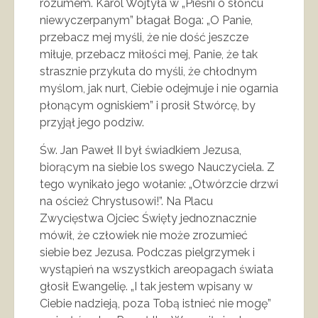
rozumem. Karol Wojtyła w „Pieśni o słońcu
niewyczerpanym” błagał Boga: „O Panie,
przebacz mej myśli, że nie dość jeszcze
miłuje, przebacz miłości mej, Panie, że tak
strasznie przykuta do myśli, że chłodnym
myślom, jak nurt, Ciebie odejmuje i nie ogarnia
płonącym ogniskiem” i prosił Stwórcę, by
przyjął jego podziw.
Św. Jan Paweł II był świadkiem Jezusa,
biorącym na siebie los swego Nauczyciela. Z
tego wynikało jego wołanie: „Otwórzcie drzwi
na oścież Chrystusowi!”. Na Placu
Zwycięstwa Ojciec Święty jednoznacznie
mówił, że człowiek nie może zrozumieć
siebie bez Jezusa. Podczas pielgrzymek i
wystąpień na wszystkich areopagach świata
głosił Ewangelię. „I tak jestem wpisany w
Ciebie nadzieją, poza Tobą istnieć nie mogę”