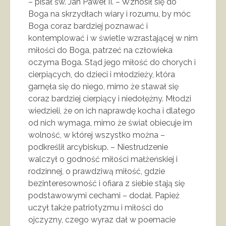
– pisał św. Jan Paweł II. – Wznosił się do
Boga na skrzydłach wiary i rozumu, by móc
Boga coraz bardziej poznawać i
kontemplować i w świetle wzrastającej w nim
miłości do Boga, patrzeć na człowieka
oczyma Boga. Stąd jego miłość do chorych i
cierpiących, do dzieci i młodzieży, która
garnęła się do niego, mimo że stawał się
coraz bardziej cierpiący i niedołężny. Młodzi
wiedzieli, że on ich naprawdę kocha i dlatego
od nich wymaga, mimo że świat obiecuje im
wolność, w której wszystko można –
podkreślił arcybiskup. – Niestrudzenie
walczył o godność miłości małżeńskiej i
rodzinnej, o prawdziwą miłość, gdzie
bezinteresowność i ofiara z siebie stają się
podstawowymi cechami – dodał. Papież
uczył także patriotyzmu i miłości do
ojczyzny, czego wyraz dał w poemacie