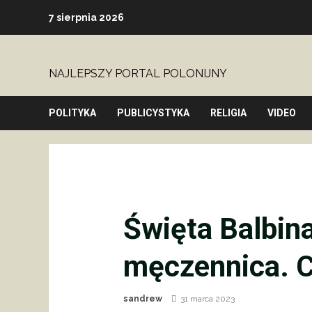
Skip
7 sierpnia 2026
to
content
NAJLEPSZY PORTAL POLONIJNY
POLITYKA
PUBLICYSTYKA
RELIGIA
VIDEO
Święta Balbina
męczennica. C
sandrew
31 marca 2023