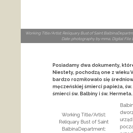
Working Title/Artist: Reliquary Bust of Saint BalbinaDepa
Date: photography by mma, Digital File 
Posiadamy dwa dokumenty, które 
Niestety, pochodzą one z wieku VI
bardzo rozmiłowało się średnio
męczeńskiej śmierci papieża, św.
śmierci św. Balbiny i św. Hermeta.
Balbi
dworz
Working Title/Artist:
urząd
Reliquary Bust of Saint
począ
BalbinaDepartment: