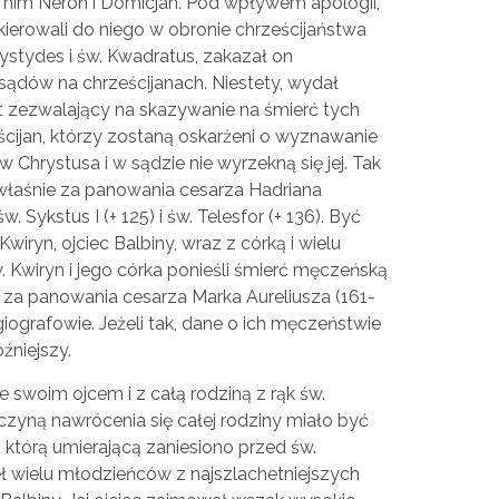
 nim Neron i Domicjan. Pod wpływem apologii,
skierowali do niego w obronie chrześcijaństwa
rystydes i św. Kwadratus, zakazał on
ądów na chrześcijanach. Niestety, wydał
t zezwalający na skazywanie na śmierć tych
ścijan, którzy zostaną oskarżeni o wyznawanie
w Chrystusa i w sądzie nie wyrzekną się jej. Tak
właśnie za panowania cesarza Hadriana
 Sykstus I (+ 125) i św. Telesfor (+ 136). Być
wiryn, ojciec Balbiny, wraz z córką i wielu
w. Kwiryn i jego córka ponieśli śmierć męczeńską
, za panowania cesarza Marka Aureliusza (161-
giografowie. Jeżeli tak, dane o ich męczeństwie
źniejszy.
e swoim ojcem i z całą rodziną z rąk św.
zyczyną nawrócenia się całej rodziny miało być
 którą umierającą zaniesiono przed św.
 wielu młodzieńców z najszlachetniejszych