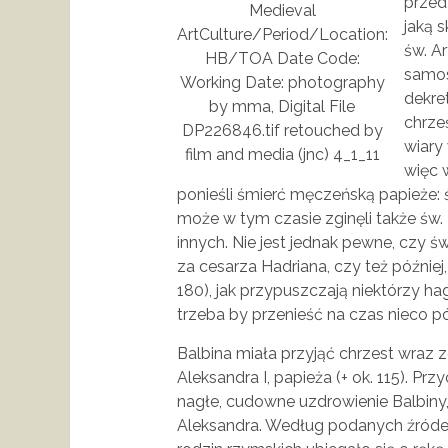
przed
Medieval
jaką 
ArtCulture/Period/Location:
św. A
HB/TOA Date Code:
samos
Working Date: photography
dekre
by mma, Digital File
chrze
DP226846.tif retouched by
wiary 
film and media (jnc) 4_1_11
więc 
ponieśli śmierć męczeńską papieże: św.
może w tym czasie zginęli także św. K
innych. Nie jest jednak pewne, czy ś
za cesarza Hadriana, czy też później
180), jak przypuszczają niektórzy ha
trzeba by przenieść na czas nieco pó
Balbina miała przyjąć chrzest wraz z
Aleksandra I, papieża (+ ok. 115). Pr
nagłe, cudowne uzdrowienie Balbiny,
Aleksandra. Według podanych źródeł