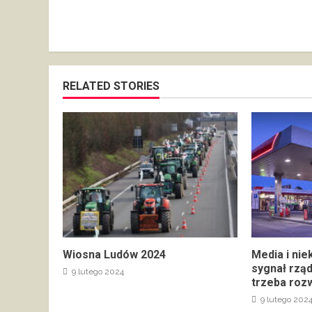
RELATED STORIES
Wiosna Ludów 2024
Media i nie
sygnał rzą
9 lutego 2024
trzeba rozw
9 lutego 202