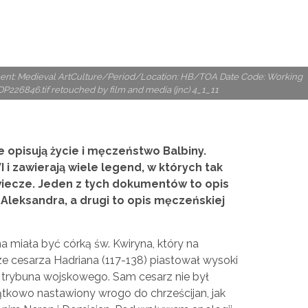
rtment: Medieval ArtCulture/Period/Location: HB/TOA Date Code: Working
DP226846.tif retouched by film and media (jnc) 4_1_11
opisują życie i męczeństwo Balbiny.
 i zawierają wiele legend, w których tak
wiecze. Jeden z tych dokumentów to opis
 Aleksandra, a drugi to opis męczeńskiej
na miała być córką św. Kwiryna, który na
e cesarza Hadriana (117-138) piastował wysoki
 trybuna wojskowego. Sam cesarz nie był
tkowo nastawiony wrogo do chrześcijan, jak