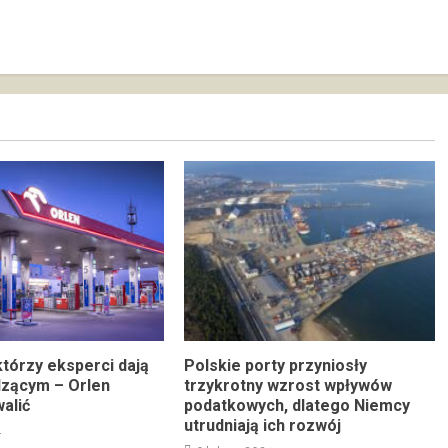
którzy eksperci dają
Polskie porty przyniosły
dzącym – Orlen
trzykrotny wzrost wpływów
alić
podatkowych, dlatego Niemcy
utrudniają ich rozwój
4