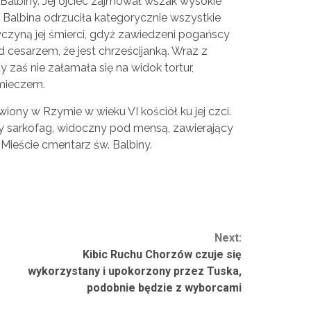
 Balbiny. Jej ojciec zajmował wszak wysokie
. Balbina odrzuciła kategorycznie wszystkie
zyczyną jej śmierci, gdyż zawiedzeni pogańscy
ed cesarzem, że jest chrześcijanką. Wraz z
y zaś nie załamała się na widok tortur,
 mieczem.
iony w Rzymie w wieku VI kościół ku jej czci.
y sarkofag, widoczny pod mensą, zawierający
m Mieście cmentarz św. Balbiny.
Next:
Kibic Ruchu Chorzów czuje się
wykorzystany i upokorzony przez Tuska,
podobnie będzie z wyborcami