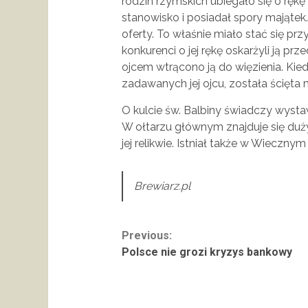
rodzin rzymskich ubiegało się o rękę
stanowisko i posiadał spory majątek
oferty. To właśnie miało stać się pr
konkurenci o jej rękę oskarżyli ją prz
ojcem wtrącono ją do więzienia. Kied
zadawanych jej ojcu, została ścięta
O kulcie św. Balbiny świadczy wystaw
W ołtarzu głównym znajduje się duż
jej relikwie. Istniał także w Wieczny
Brewiarz.pl
Continue
Previous:
Polsce nie grozi kryzys bankowy
Reading