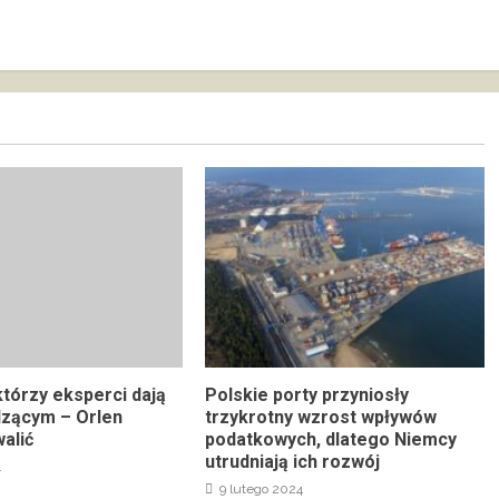
którzy eksperci dają
Polskie porty przyniosły
dzącym – Orlen
trzykrotny wzrost wpływów
alić
podatkowych, dlatego Niemcy
utrudniają ich rozwój
4
9 lutego 2024