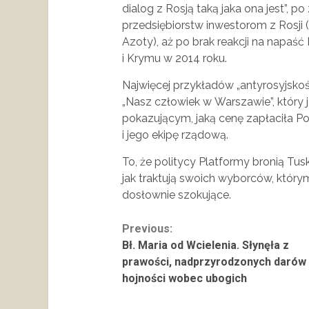
dialog z Rosją taką jaka ona jest”, 
przedsiębiorstw inwestorom z Rosji (
Azoty), aż po brak reakcji na napaść 
i Krymu w 2014 roku.
Najwięcej przykładów „antyrosyjskoś
„Nasz człowiek w Warszawie”, który
pokazującym, jaką cenę zapłaciła Po
i jego ekipę rządową.
To, że politycy Platformy bronią Tusk
jak traktują swoich wyborców, którym
dosłownie szokujące.
Continue
Previous:
Bł. Maria od Wcielenia. Słynęła z
Reading
prawości, nadprzyrodzonych darów 
hojności wobec ubogich