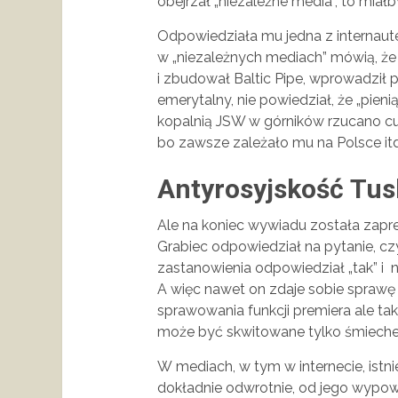
obejrzał „niezależne media”, to miałb
Odpowiedziała mu jedna z internaut
w „niezależnych mediach” mówią, że
i zbudował Baltic Pipe, wprowadził 
emerytalny, nie powiedział, że „pien
kopalnią JSW w górników rzucano cuki
bo zawsze zależało mu na Polsce itd
Antyrosyjskość Tus
Ale na koniec wywiadu została zapre
Grabiec odpowiedział na pytanie, czy
zastanowienia odpowiedział „tak” i 
A więc nawet on zdaje sobie sprawę
sprawowania funkcji premiera ale ta
może być skwitowane tylko śmiech
W mediach, w tym w internecie, istnie
dokładnie odwrotnie, od jego wypo