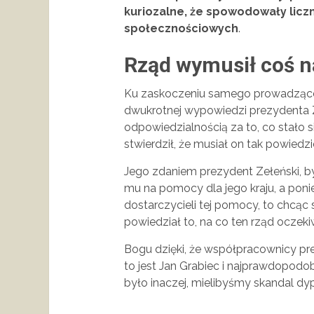
kuriozalne, że spowodowały lic
społecznościowych
.
Rząd wymusił coś n
Ku zaskoczeniu samego prowadząceg
dwukrotnej wypowiedzi prezydenta Z
odpowiedzialnością za to, co stało s
stwierdził, że musiał on tak powied
Jego zdaniem prezydent Zełeński, b
mu na pomocy dla jego kraju, a poni
dostarczycieli tej pomocy, to chcąc
powiedział to, na co ten rząd oczeki
Bogu dzięki, że współpracownicy pre
to jest Jan Grabiec i najprawdopodob
było inaczej, mielibyśmy skandal dy