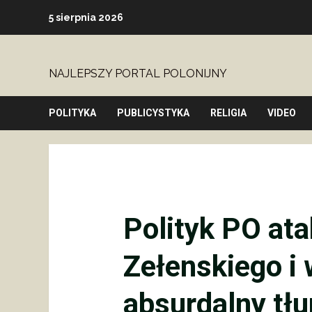
Skip
5 sierpnia 2026
to
content
NAJLEPSZY PORTAL POLONIJNY
POLITYKA
PUBLICYSTYKA
RELIGIA
VIDEO
Polityk PO at
Zełenskiego i
absurdalny tł