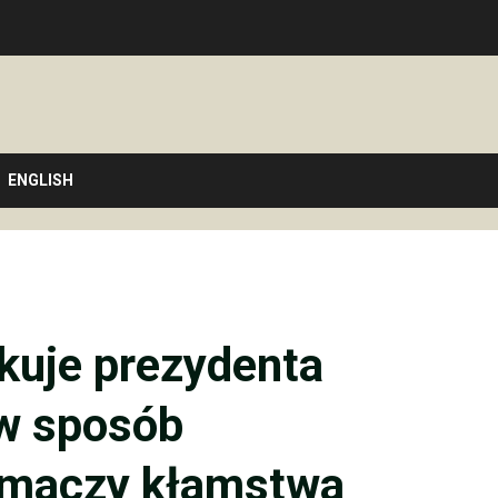
ENGLISH
akuje prezydenta
 w sposób
umaczy kłamstwa