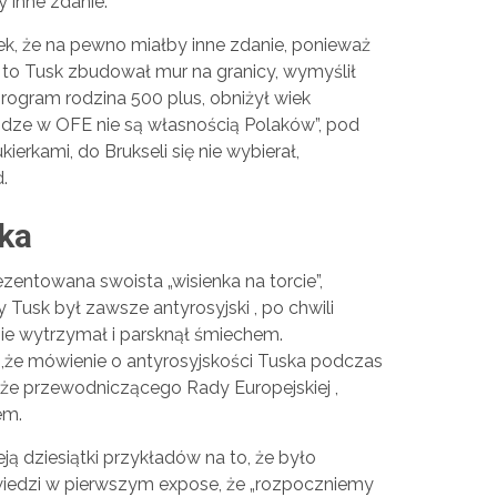
y inne zdanie.
ek, że na pewno miałby inne zdanie, ponieważ
 to Tusk zbudował mur na granicy, wymyślił
program rodzina 500 plus, obniżył wiek
iądze w OFE nie są własnością Polaków”, pod
erkami, do Brukseli się nie wybierał,
.
ka
zentowana swoista „wisienka na torcie”,
 Tusk był zawsze antyrosyjski , po chwili
nie wytrzymał i parsknął śmiechem.
 ,że mówienie o antyrosyjskości Tuska podczas
kże przewodniczącego Rady Europejskiej ,
em.
ją dziesiątki przykładów na to, że było
wiedzi w pierwszym expose, że „rozpoczniemy