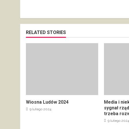
RELATED STORIES
Wiosna Ludów 2024
Media i nie
sygnał rzą
9 lutego 2024
trzeba rozw
9 lutego 202