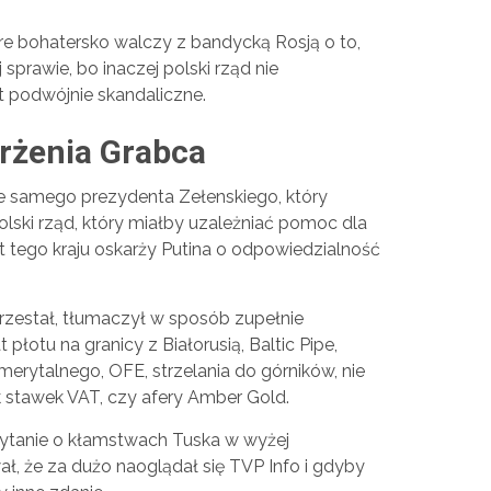
re bohatersko walczy z bandycką Rosją o to,
 sprawie, bo inaczej polski rząd nie
t podwójnie skandaliczne.
rżenia Grabca
le samego prezydenta Zełenskiego, który
olski rząd, który miałby uzależniać pomoc dla
 tego kraju oskarży Putina o odpowiedzialność
rzestał, tłumaczył w sposób zupełnie
łotu na granicy z Białorusią, Baltic Pipe,
erytalnego, OFE, strzelania do górników, nie
k stawek VAT, czy afery Amber Gold.
 pytanie o kłamstwach Tuska w wyżej
, że za dużo naoglądał się TVP Info i gdyby