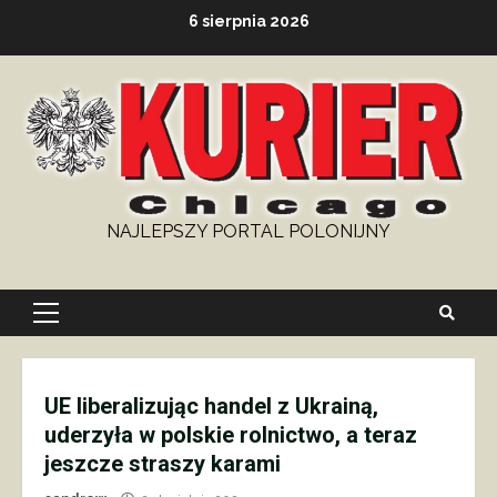
Skip
6 sierpnia 2026
to
content
NAJLEPSZY PORTAL POLONIJNY
Primary
Menu
UE liberalizując handel z Ukrainą,
uderzyła w polskie rolnictwo, a teraz
jeszcze straszy karami