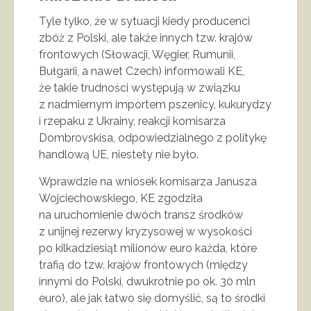
Tyle tylko, że w sytuacji kiedy producenci
zbóż z Polski, ale także innych tzw. krajów
frontowych (Słowacji, Węgier, Rumunii,
Bułgarii, a nawet Czech) informowali KE,
że takie trudności występują w związku
z nadmiernym importem pszenicy, kukurydzy
i rzepaku z Ukrainy, reakcji komisarza
Dombrovskisa, odpowiedzialnego z politykę
handlową UE, niestety nie było.
Wprawdzie na wniosek komisarza Janusza
Wojciechowskiego, KE zgodziła
na uruchomienie dwóch transz środków
z unijnej rezerwy kryzysowej w wysokości
po kilkadziesiąt milionów euro każda, które
trafią do tzw. krajów frontowych (między
innymi do Polski, dwukrotnie po ok. 30 mln
euro), ale jak łatwo się domyślić, są to środki