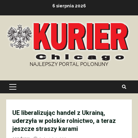
Skip
6 sierpnia 2026
to
content
NAJLEPSZY PORTAL POLONIJNY
Primary
Menu
UE liberalizując handel z Ukrainą,
uderzyła w polskie rolnictwo, a teraz
jeszcze straszy karami