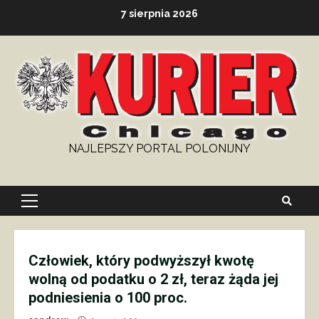
Skip
7 sierpnia 2026
to
content
NAJLEPSZY PORTAL POLONIJNY
Primary
Menu
Człowiek, który podwyższył kwotę
wolną od podatku o 2 zł, teraz żąda jej
podniesienia o 100 proc.