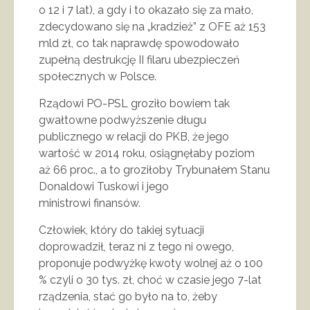
o 12 i 7 lat), a gdy i to okazało się za mało,
zdecydowano się na „kradzież” z OFE aż 153
mld zł, co tak naprawdę spowodowało
zupełną destrukcję II filaru ubezpieczeń
społecznych w Polsce.
Rządowi PO-PSL groziło bowiem tak
gwałtowne podwyższenie długu
publicznego w relacji do PKB, że jego
wartość w 2014 roku, osiągnęłaby poziom
aż 66 proc., a to groziłoby Trybunałem Stanu
Donaldowi Tuskowi i jego
ministrowi finansów.
Człowiek, który do takiej sytuacji
doprowadził, teraz ni z tego ni owego,
proponuje podwyżkę kwoty wolnej aż o 100
% czyli o 30 tys. zł, choć w czasie jego 7-lat
rządzenia, stać go było na to, żeby