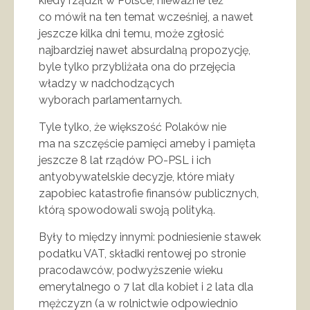
kiedy rządził w Polsce, nieważne też
co mówił na ten temat wcześniej, a nawet
jeszcze kilka dni temu, może zgłosić
najbardziej nawet absurdalną propozycję,
byle tylko przybliżała ona do przejęcia
władzy w nadchodzących
wyborach parlamentarnych.
Tyle tylko, że większość Polaków nie
ma na szczęście pamięci ameby i pamięta
jeszcze 8 lat rządów PO-PSL i ich
antyobywatelskie decyzje, które miały
zapobiec katastrofie finansów publicznych,
którą spowodowali swoją polityką.
Były to między innymi: podniesienie stawek
podatku VAT, składki rentowej po stronie
pracodawców, podwyższenie wieku
emerytalnego o 7 lat dla kobiet i 2 lata dla
mężczyzn (a w rolnictwie odpowiednio