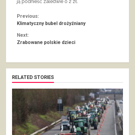
ją podnieść zaledwie o 2 zł.
Continue
Previous:
Klimatyczny bubel drożyźniany
Reading
Next:
Zrabowane polskie dzieci
RELATED STORIES