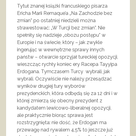
Tytuł znanej książki francuskiego pisarza
Ericha Marii Remaque’a „Na Zachodzie bez
zmian” po ostatniej niedzieli można
strawestować: „W Turcji bez zmian”. Nie
spełniły się nadzieje „obozu postępu” w
Europie i na świecie, który – jak zwykle
ingerując w wewnętrzne sprawy innych
państw – otwarcie sprzyjał tureckiej opozycji,
wieszcząc rychły koniec ery Racepa Tayyipa
Erdogana. Tymczasem Turcy wybrali, jak
wybrali. Oczywiście nie należy przesądzać
wyników drugiej tury wyborów
prezydenckich, która odbędą się za 12 dni i w
której zmierzą się obecny prezydent z
kandydatem lewicowo-liberalnej opozycji,
ale praktycznie biorąc sprawa jest
rozstrzygnięta: nie dość, że Erdogan ma
przewagę nad rywalem 4,5% to jeszcze już