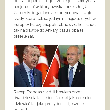
dostał poparcie „tego trzeciego” – kandydata
nacjonalistów, który uzyskał przeszło 5%.
Zatem Erdogan będzie kontynuował swoje
rządy, które i tak są jednymi z najdłuższych w
Europie/Eurazji (niepotrzebne skreślić – choć
tak naprawdę do Ankary pasują oba te
określenia).
Recep Erdogan rządził bowiem przez
dwadzieścia lat: jedenaście lat jako premier
,dziewięć lat jako prezydent – i jeszcze
porządzi.