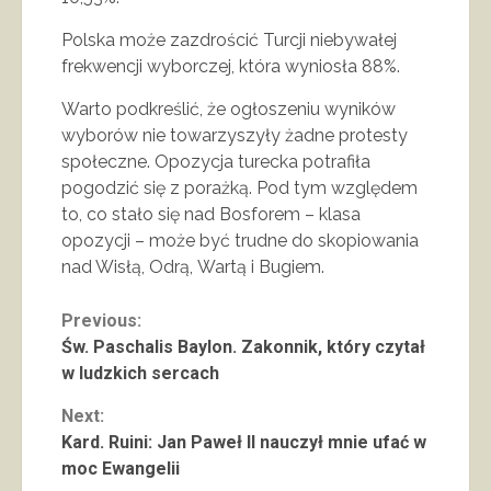
Polska może zazdrościć Turcji niebywałej
frekwencji wyborczej, która wyniosła 88%.
Warto podkreślić, że ogłoszeniu wyników
wyborów nie towarzyszyły żadne protesty
społeczne. Opozycja turecka potrafiła
pogodzić się z porażką. Pod tym względem
to, co stało się nad Bosforem – klasa
opozycji – może być trudne do skopiowania
nad Wisłą, Odrą, Wartą i Bugiem.
Continue
Previous:
Św. Paschalis Baylon. Zakonnik, który czytał
Reading
w ludzkich sercach
Next:
Kard. Ruini: Jan Paweł II nauczył mnie ufać w
moc Ewangelii