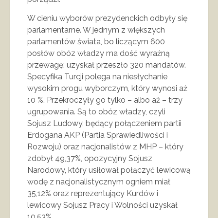
W cieniu wyborów prezydenckich odbyły się
parlamentarne. W jednym z większych
parlamentów świata, bo liczącym 600
posłów obóz władzy ma dość wyraźną
przewagę: uzyskał przeszło 320 mandatów.
Specyfika Turcji polega na niesłychanie
wysokim progu wyborczym, który wynosi aż
10 %. Przekroczyły go tylko – albo aż – trzy
ugrupowania. Są to obóz władzy, czyli
Sojusz Ludowy, będący połączeniem partii
Erdogana AKP (Partia Sprawiedliwości i
Rozwoju) oraz nacjonalistów z MHP – który
zdobył 49,37%, opozycyjny Sojusz
Narodowy, który usiłował połączyć lewicową
wodę z nacjonalistycznym ogniem miał
35,12% oraz reprezentujący Kurdów i
lewicowy Sojusz Pracy i Wolności uzyskał
10,53%.