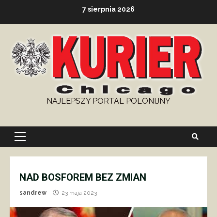
Skip
7 sierpnia 2026
to
content
NAJLEPSZY PORTAL POLONIJNY
Primary
Menu
NAD BOSFOREM BEZ ZMIAN
sandrew
23 maja 2023