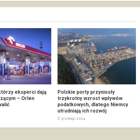
którzy eksperci dają
Polskie porty przyniosły
dzącym – Orlen
trzykrotny wzrost wpływów
alić
podatkowych, dlatego Niemcy
utrudniają ich rozwój
4
9 lutego 2024