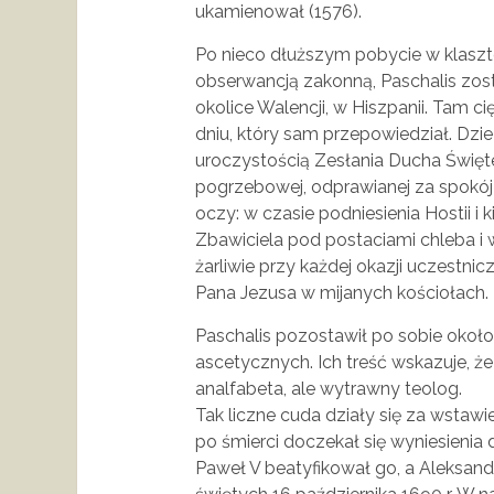
ukamienował (1576).
Po nieco dłuższym pobycie w klaszt
obserwancją zakonną, Paschalis zos
okolice Walencji, w Hiszpanii. Tam c
dniu, który sam przepowiedział. Dzień 
uroczystością Zesłania Ducha Święte
pogrzebowej, odprawianej za spokój
oczy: w czasie podniesienia Hostii i 
Zbawiciela pod postaciami chleba i w
żarliwie przy każdej okazji uczestnic
Pana Jezusa w mijanych kościołach.
Paschalis pozostawił po sobie około
ascetycznych. Ich treść wskazuje, że 
analfabeta, ale wytrawny teolog.
Tak liczne cuda działy się za wstawi
po śmierci doczekał się wyniesienia d
Paweł V beatyfikował go, a Aleksande