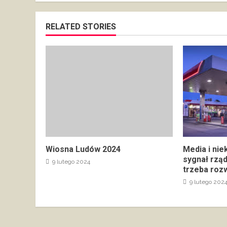
RELATED STORIES
Wiosna Ludów 2024
Media i nie
sygnał rzą
9 lutego 2024
trzeba rozw
9 lutego 202