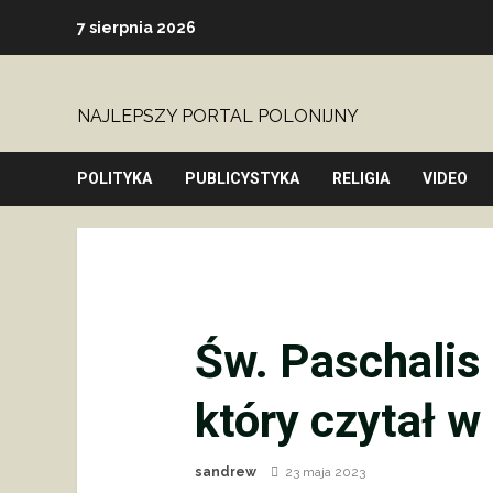
Skip
7 sierpnia 2026
to
content
NAJLEPSZY PORTAL POLONIJNY
POLITYKA
PUBLICYSTYKA
RELIGIA
VIDEO
Św. Paschalis
który czytał w
sandrew
23 maja 2023