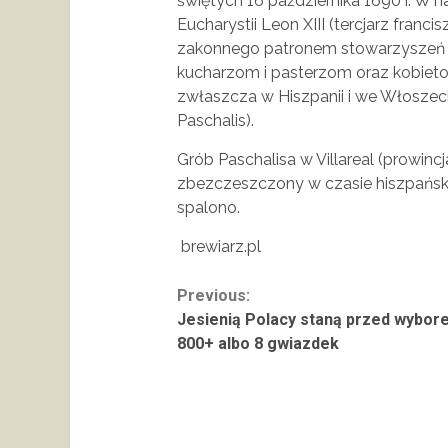
świętych 16 października 1690 r. W
Eucharystii Leon XIII (tercjarz franc
zakonnego patronem stowarzyszeń i
kucharzom i pasterzom oraz kobiet
zwłaszcza w Hiszpanii i we Włoszech,
Paschalis).
Grób Paschalisa w Villareal (prowincj
zbezczeszczony w czasie hiszpański
spalono.
brewiarz.pl
Continue
Previous:
Jesienią Polacy staną przed wybor
Reading
800+ albo 8 gwiazdek