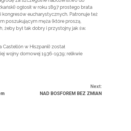
 nagrodę za szczególne nabożeństwo do
iszkański) ogłosił w roku 1897 prostego brata
 kongresów eucharystycznych. Patronuje też
om poszukującym męża (które proszą,
 żeby był tak dobry i przystojny jak św.
a Castellón w Hiszpanii) został
ej wojny domowej 1936-1939; relikwie
Next:
em
NAD BOSFOREM BEZ ZMIAN