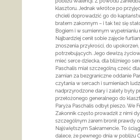
pobliżu Walencji. Z powodu zaniedb
klasztoru. Jednak wkrótce po przyjęci
chcieli doprowadzić go do kapłaństw
bratem zakonnym – i tak też się stał
Bogiem i w sumiennym wypełnianiu 
Najbardziej cenił sobie zajęcie furt
znoszenia przykrości, do upokorzeń,
potrzebujących. Jego dewizą życiową
mieć serce dziecka, dla bliźniego serc
Paschalis miał szczególną cześć dl
zamian za bezgraniczne oddanie Pa
czytania w sercach i sumieniach lu
nadprzyrodzone dary i zalety były 
przełożonego generalnego do klaszt
Paryża Paschalis odbył pieszo. We Fr
Zakonnik często prowadził z nimi dys
szczególnym żarem bronił prawdy o 
Najświętszym Sakramencie. To ściąg
dalece, że pewnego dnia w pobliżu 