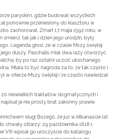
orze paryskim, gdzie budował wszystkich
tał ponownie przeniesiony do klasztoru w
iężko zachorował. Zmarł 17 maja 1592 roku, w
śmierci, tak jak i dzień jego urodzin, były
go. Legenda głosi, że w czasie Mszy świętej
 jego duszy, Paschalis miał dwa razy otworzyć
kielicha, by po raz ostatni uczcić ukochanego
ina. Miała to być nagroda za to, że tak często i
zył w ofierze Mszy świętej i że często nawiedzał
 20 niewielkich traktatów dogmatycznych i
napisał je nie prosty brat zakonny, prawie
ennictwem sługi Bożego, że już w kilkanaście lat
o chwały ołtarzy: 29 października 1618 r.
r VIII wpisał go uroczyście do katalogu