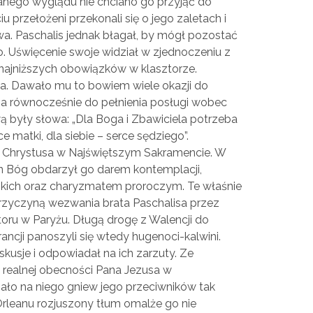
anego wyglądu nie chciano go przyjąć do
u przełożeni przekonali się o jego zaletach i
a. Paschalis jednak błagał, by mógł pozostać
o. Uświęcenie swoje widział w zjednoczeniu z
najniższych obowiązków w klasztorze.
iana. Dawało mu to bowiem wiele okazji do
 a równocześnie do pełnienia posługi wobec
 były słowa: „Dla Boga i Zbawiciela potrzeba
e matki, dla siebie – serce sędziego”.
a Chrystusa w Najświętszym Sakramencie. W
n Bóg obdarzył go darem kontemplacji,
dzkich oraz charyzmatem proroczym. Te właśnie
przyczyną wezwania brata Paschalisa przez
oru w Paryżu. Długą drogę z Walencji do
ancji panoszyli się wtedy hugenoci-kalwini.
kusje i odpowiadał na ich zarzuty. Ze
realnej obecności Pana Jezusa w
ało na niego gniew jego przeciwników tak
Orleanu rozjuszony tłum omalże go nie