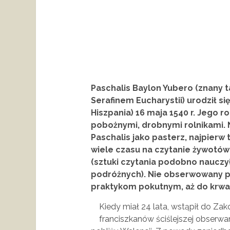
Paschalis Baylon Yubero (znany t
Serafinem Eucharystii) urodził s
Hiszpania) 16 maja 1540 r. Jego ro
pobożnymi, drobnymi rolnikami. Ni
Paschalis jako pasterz, najpierw
wiele czasu na czytanie żywotów
(sztuki czytania podobno naucz
podróżnych). Nie obserwowany pr
praktykom pokutnym, aż do krw
Kiedy miał 24 lata, wstąpił do Zak
franciszkanów ściślejszej obserwan