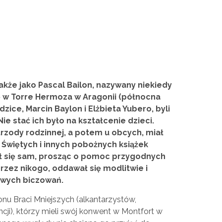
akże jako Pascal Bailon, nazywany niekiedy
ię w Torre Hermoza w Aragonii (północna
dzice, Marcin Baylon i Elżbieta Yubero, byli
e stać ich było na kształcenie dzieci.
 trzody rodzinnej, a potem u obcych, miał
 Świętych i innych pobożnych książek
ył się sam, prosząc o pomoc przygodnych
zez nikogo, oddawał się modlitwie i
awych biczowań.
onu Braci Mniejszych (alkantarzystów,
cji), którzy mieli swój konwent w Montfort w