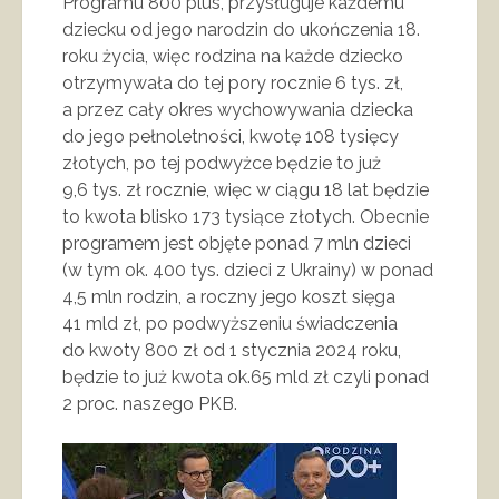
Programu 800 plus, przysługuje każdemu
dziecku od jego narodzin do ukończenia 18.
roku życia, więc rodzina na każde dziecko
otrzymywała do tej pory rocznie 6 tys. zł,
a przez cały okres wychowywania dziecka
do jego pełnoletności, kwotę 108 tysięcy
złotych, po tej podwyżce będzie to już
9,6 tys. zł rocznie, więc w ciągu 18 lat będzie
to kwota blisko 173 tysiące złotych. Obecnie
programem jest objęte ponad 7 mln dzieci
(w tym ok. 400 tys. dzieci z Ukrainy) w ponad
4,5 mln rodzin, a roczny jego koszt sięga
41 mld zł, po podwyższeniu świadczenia
do kwoty 800 zł od 1 stycznia 2024 roku,
będzie to już kwota ok.65 mld zł czyli ponad
2 proc. naszego PKB.