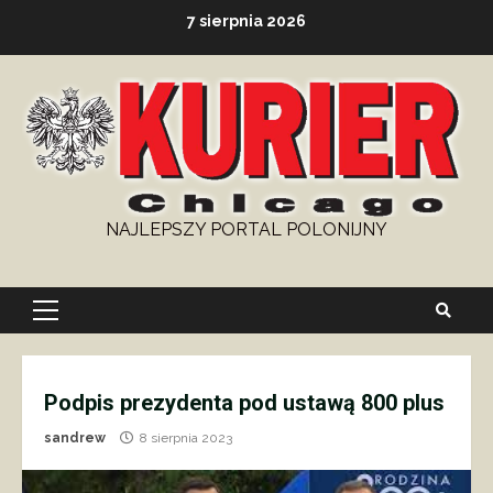
Skip
7 sierpnia 2026
to
content
NAJLEPSZY PORTAL POLONIJNY
Primary
Menu
Podpis prezydenta pod ustawą 800 plus
sandrew
8 sierpnia 2023