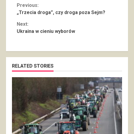
Continue
Previous:
„Trzecia droga”, czy droga poza Sejm?
Reading
Next:
Ukraina w cieniu wyborów
RELATED STORIES