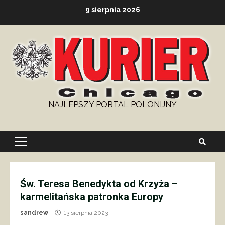
Skip
9 sierpnia 2026
to
content
NAJLEPSZY PORTAL POLONIJNY
Primary
Menu
Św. Teresa Benedykta od Krzyża –
karmelitańska patronka Europy
sandrew
13 sierpnia 2023