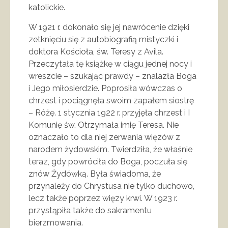
katolickie.
W 1921 r. dokonało się jej nawrócenie dzięki
zetknięciu się z autobiografią mistyczki i
doktora Kościoła, św. Teresy z Avila.
Przeczytała tę książkę w ciągu jednej nocy i
wreszcie – szukając prawdy – znalazła Boga
i Jego miłosierdzie. Poprosiła wówczas o
chrzest i pociągnęła swoim zapałem siostrę
– Różę. 1 stycznia 1922 r. przyjęła chrzest i I
Komunię św. Otrzymała imię Teresa. Nie
oznaczało to dla niej zerwania więzów z
narodem żydowskim. Twierdziła, że właśnie
teraz, gdy powróciła do Boga, poczuła się
znów Żydówką. Była świadoma, że
przynależy do Chrystusa nie tylko duchowo,
lecz także poprzez więzy krwi. W 1923 r.
przystąpiła także do sakramentu
bierzmowania.