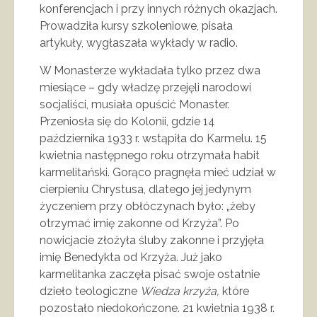
konferencjach i przy innych różnych okazjach.
Prowadziła kursy szkoleniowe, pisała
artykuły, wygłaszała wykłady w radio.
W Monasterze wykładała tylko przez dwa
miesiące – gdy władzę przejęli narodowi
socjaliści, musiała opuścić Monaster.
Przeniosła się do Kolonii, gdzie 14
października 1933 r. wstąpiła do Karmelu. 15
kwietnia następnego roku otrzymała habit
karmelitański. Gorąco pragnęła mieć udział w
cierpieniu Chrystusa, dlatego jej jedynym
życzeniem przy obłóczynach było: „żeby
otrzymać imię zakonne od Krzyża”. Po
nowicjacie złożyła śluby zakonne i przyjęła
imię Benedykta od Krzyża. Już jako
karmelitanka zaczęła pisać swoje ostatnie
dzieło teologiczne
Wiedza krzyża,
które
pozostało niedokończone. 21 kwietnia 1938 r.