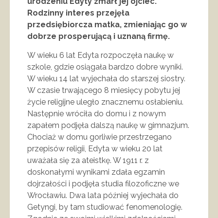
urodzeniu Edyty zmarł jej ojciec.
Rodzinny interes przejęła
przedsiębiorcza matka, zmieniając go w
dobrze prosperującą i uznaną firmę.
W wieku 6 lat Edyta rozpoczęła naukę w
szkole, gdzie osiągała bardzo dobre wyniki.
W wieku 14 lat wyjechała do starszej siostry.
W czasie trwającego 8 miesięcy pobytu jej
życie religijne uległo znacznemu osłabieniu.
Następnie wróciła do domu i z nowym
zapałem podjęła dalszą naukę w gimnazjum.
Chociaż w domu gorliwie przestrzegano
przepisów religii, Edyta w wieku 20 lat
uważała się za ateistkę. W 1911 r. z
doskonałymi wynikami zdała egzamin
dojrzałości i podjęła studia filozoficzne we
Wrocławiu. Dwa lata później wyjechała do
Getyngi, by tam studiować fenomenologię.