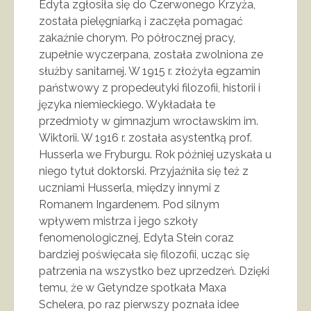
Edyta zgłosiła się do Czerwonego Krzyża,
została pielęgniarką i zaczęła pomagać
zakaźnie chorym. Po półrocznej pracy,
zupełnie wyczerpana, została zwolniona ze
służby sanitarnej. W 1915 r. złożyła egzamin
państwowy z propedeutyki filozofii, historii i
języka niemieckiego. Wykładała te
przedmioty w gimnazjum wrocławskim im.
Wiktorii. W 1916 r. została asystentką prof.
Husserla we Fryburgu. Rok później uzyskała u
niego tytuł doktorski. Przyjaźniła się też z
uczniami Husserla, między innymi z
Romanem Ingardenem. Pod silnym
wpływem mistrza i jego szkoły
fenomenologicznej, Edyta Stein coraz
bardziej poświęcała się filozofii, ucząc się
patrzenia na wszystko bez uprzedzeń. Dzięki
temu, że w Getyndze spotkała Maxa
Schelera, po raz pierwszy poznała idee