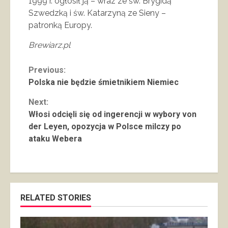
1999 r. ogłosił ją – wraz ze św. Brygidą
Szwedzką i św. Katarzyną ze Sieny –
patronką Europy.
Brewiarz.pl
Continue
Previous:
Polska nie będzie śmietnikiem Niemiec
Reading
Next:
Włosi odcięli się od ingerencji w wybory von
der Leyen, opozycja w Polsce milczy po
ataku Webera
RELATED STORIES