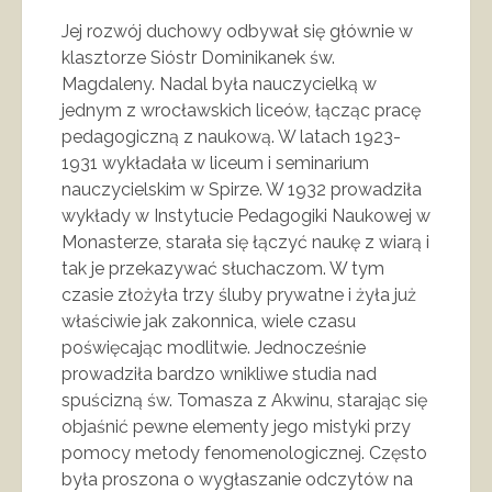
Jej rozwój duchowy odbywał się głównie w
klasztorze Sióstr Dominikanek św.
Magdaleny. Nadal była nauczycielką w
jednym z wrocławskich liceów, łącząc pracę
pedagogiczną z naukową. W latach 1923-
1931 wykładała w liceum i seminarium
nauczycielskim w Spirze. W 1932 prowadziła
wykłady w Instytucie Pedagogiki Naukowej w
Monasterze, starała się łączyć naukę z wiarą i
tak je przekazywać słuchaczom. W tym
czasie złożyła trzy śluby prywatne i żyła już
właściwie jak zakonnica, wiele czasu
poświęcając modlitwie. Jednocześnie
prowadziła bardzo wnikliwe studia nad
spuścizną św. Tomasza z Akwinu, starając się
objaśnić pewne elementy jego mistyki przy
pomocy metody fenomenologicznej. Często
była proszona o wygłaszanie odczytów na