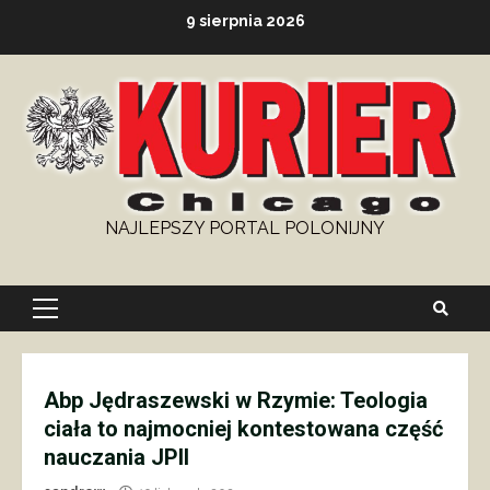
Skip
9 sierpnia 2026
to
content
NAJLEPSZY PORTAL POLONIJNY
Primary
Menu
Abp Jędraszewski w Rzymie: Teologia
ciała to najmocniej kontestowana część
nauczania JPII