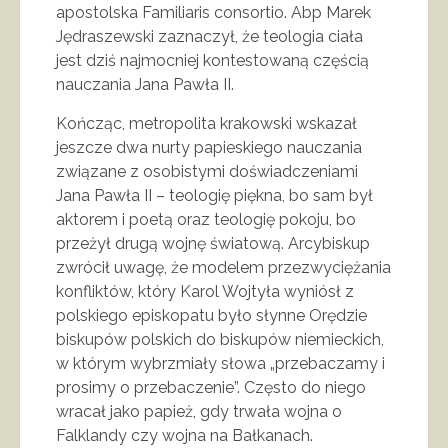
apostolska Familiaris consortio. Abp Marek
Jędraszewski zaznaczył, że teologia ciała
jest dziś najmocniej kontestowaną częścią
nauczania Jana Pawła II.
Kończąc, metropolita krakowski wskazał
jeszcze dwa nurty papieskiego nauczania
związane z osobistymi doświadczeniami
Jana Pawła II – teologię piękna, bo sam był
aktorem i poetą oraz teologię pokoju, bo
przeżył drugą wojnę światową. Arcybiskup
zwrócił uwagę, że modelem przezwyciężania
konfliktów, który Karol Wojtyła wyniósł z
polskiego episkopatu było słynne Orędzie
biskupów polskich do biskupów niemieckich,
w którym wybrzmiały słowa „przebaczamy i
prosimy o przebaczenie”. Często do niego
wracał jako papież, gdy trwała wojna o
Falklandy czy wojna na Bałkanach.