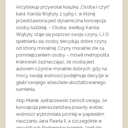
Arcybiskup przywołał książkę „Osoba i czyn”
kard. Karola Wojtyły z 1969 r., w której
przedstawiona jest dynamiczna koncepcja
osoby ludzkiej. – Osoba, według Karola
Wojtyły, staje się poprzez swoje czyny. (…) O
spełnianiu się osoby decydują dobre czyny
od strony moralnej. Czyny moralnie złe są
pomniejszeniem osoby – mówił metropolita
krakowski zaznaczając, że osoba jest
autorem czynów moralnie dobrych, gdy na
mocy swojej wolności podejmuje decyzje w
głębi swojego właściwie ukształtowanego
sumienia.
Abp Marek Jędraszewski zwrócił uwagę, że
koncepcja pierwszeństwa prawdy wobec
wolności wybrzmiała później w papieskim
nauczaniu Jana Pawła II, a szczególnie w
encyklikach Redemptor hominis, Veritatis