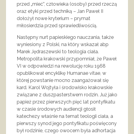
przed „mieć”, człowieka (osoby) przed rzeczą
oraz etyki przed techniką – Jan Paweł II
dołożył nowe kryterium – prymat
miłosierdzia przed sprawiedliwością.
Następny nurt papieskiego nauczania, także
wyniesiony z Polski, na który wskazał abp
Marek Jędraszewski to teologia ciała.
Metropolita krakowski przypomniał, że Paweł
VI w odpowiedzi na rewolucję roku 1968
opublikował encyklikę Humanae vitae, w
której powstanie mocno zaangażował się
kard. Karol Wojtyła i środowisko krakowskie
związane z duszpasterstwem rodzin. Już jako
papież przez pierwszych pięć lat pontyfikatu
w czasie środowych audiencji głosił
katechezy właśnie na temat teologii ciała, a
pierwszy synod jego pontyfikatu poświęcony
był rodzinie, czego owocem była adhortacja