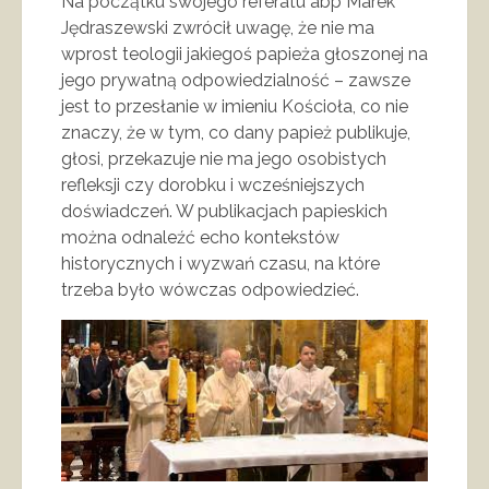
Na początku swojego referatu abp Marek
Jędraszewski zwrócił uwagę, że nie ma
wprost teologii jakiegoś papieża głoszonej na
jego prywatną odpowiedzialność – zawsze
jest to przesłanie w imieniu Kościoła, co nie
znaczy, że w tym, co dany papież publikuje,
głosi, przekazuje nie ma jego osobistych
refleksji czy dorobku i wcześniejszych
doświadczeń. W publikacjach papieskich
można odnaleźć echo kontekstów
historycznych i wyzwań czasu, na które
trzeba było wówczas odpowiedzieć.