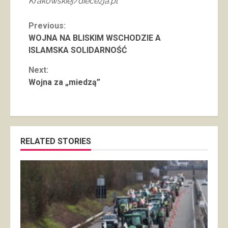
Krakowskiej/diecezja.pl
Continue
Previous:
WOJNA NA BLISKIM WSCHODZIE A
Reading
ISLAMSKA SOLIDARNOŚĆ
Next:
Wojna za „miedzą”
RELATED STORIES