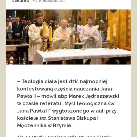
sandrew
19 listopada 2023
– Teologia ciała jest dziś najmocniej
kontestowaną częścią nauczania Jana
Pawła II – mówił abp Marek Jędraszewski
w czasie referatu „Myśl teologiczna św.
Jana Pawła II” wygłoszonego w auli przy
kościele św. Stanisława Biskupa i
Męczennika w Rzymie.