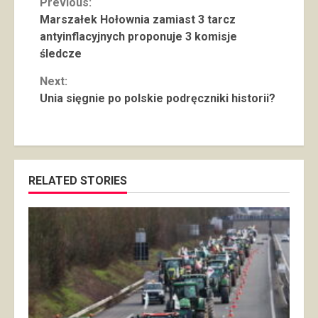
Continue
Previous:
Marszałek Hołownia zamiast 3 tarcz
Reading
antyinflacyjnych proponuje 3 komisje
śledcze
Next:
Unia sięgnie po polskie podręczniki historii?
RELATED STORIES