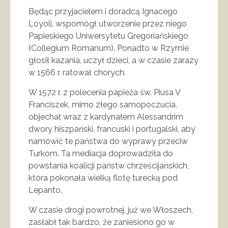
Będąc przyjacielem i doradcą Ignacego
Loyoli, wspomógł utworzenie przez niego
Papieskiego Uniwersytetu Gregoriańskiego
(Collegium Romanum). Ponadto w Rzymie
głosił kazania, uczył dzieci, a w czasie zarazy
w 1566 r. ratował chorych.
W 1572 r. z polecenia papieża św. Piusa V
Franciszek, mimo złego samopoczucia,
objechał wraz z kardynałem Alessandrim
dwory hiszpański, francuski i portugalski, aby
namówić te państwa do wyprawy przeciw
Turkom. Ta mediacja doprowadziła do
powstania koalicji państw chrześcijańskich,
która pokonała wielką flotę turecką pod
Lepanto.
W czasie drogi powrotnej, już we Włoszech,
zasłabł tak bardzo, że zaniesiono go w