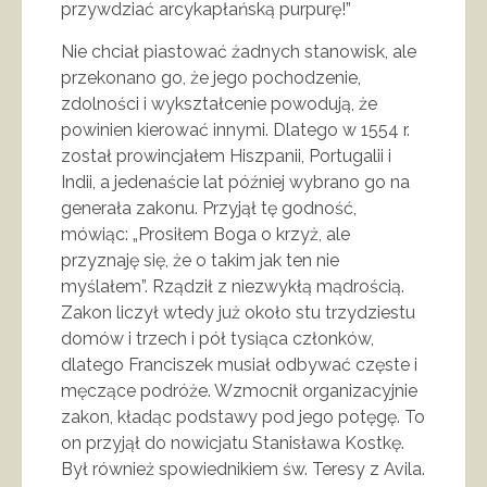
przywdziać arcykapłańską purpurę!”
Nie chciał piastować żadnych stanowisk, ale
przekonano go, że jego pochodzenie,
zdolności i wykształcenie powodują, że
powinien kierować innymi. Dlatego w 1554 r.
został prowincjałem Hiszpanii, Portugalii i
Indii, a jedenaście lat później wybrano go na
generała zakonu. Przyjął tę godność,
mówiąc: „Prosiłem Boga o krzyż, ale
przyznaję się, że o takim jak ten nie
myślałem”. Rządził z niezwykłą mądrością.
Zakon liczył wtedy już około stu trzydziestu
domów i trzech i pół tysiąca członków,
dlatego Franciszek musiał odbywać częste i
męczące podróże. Wzmocnił organizacyjnie
zakon, kładąc podstawy pod jego potęgę. To
on przyjął do nowicjatu Stanisława Kostkę.
Był również spowiednikiem św. Teresy z Avila.