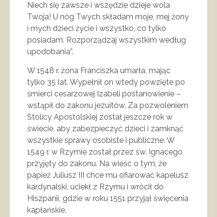
Niech się zawsze i wszędzie dzieje wola
Twoja! U nóg Twych składam moje, mej żony
i mych dzieci życie i wszystko, co tylko
posiadam. Rozporządzaj wszystkim według
upodobania”.
W 1548 r. żona Franciszka umarła, mając
tylko 35 lat. Wypełnił on wtedy powzięte po
śmierci cesarzowej Izabeli postanowienie –
wstąpił do zakonu jezuitów. Za pozwoleniem
Stolicy Apostolskiej został jeszcze rok w
świecie, aby zabezpieczyć dzieci i zamknąć
wszystkie sprawy osobiste i publiczne. W
1549 r. w Rzymie został przez św. Ignacego
przyjęty do zakonu. Na wieść o tym, że
papież Juliusz III chce mu ofiarować kapelusz
kardynalski, uciekł z Rzymu i wrócił do
Hiszpanii, gdzie w roku 1551 przyjął święcenia
kapłańskie.