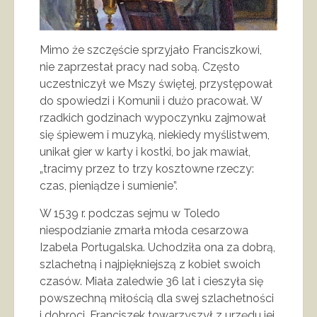
Mimo że szczęście sprzyjało Franciszkowi,
nie zaprzestał pracy nad sobą. Często
uczestniczył we Mszy świętej, przystępował
do spowiedzi i Komunii i dużo pracował. W
rzadkich godzinach wypoczynku zajmował
się śpiewem i muzyką, niekiedy myślistwem,
unikał gier w karty i kostki, bo jak mawiał,
„tracimy przez to trzy kosztowne rzeczy:
czas, pieniądze i sumienie”.
W 1539 r. podczas sejmu w Toledo
niespodzianie zmarła młoda cesarzowa
Izabela Portugalska. Uchodziła ona za dobrą,
szlachetną i najpiękniejszą z kobiet swoich
czasów. Miała zaledwie 36 lat i cieszyła się
powszechną miłością dla swej szlachetności
i dobroci. Franciszek towarzyszył z urzędu jej