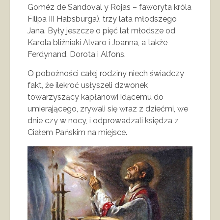
Goméz de Sandoval y Rojas – faworyta króla
Filipa III Habsburga), trzy lata młodszego
Jana. Były jeszcze o pięć lat młodsze od
Karola bliźniaki Alvaro i Joanna, a także
Ferdynand, Dorota i Alfons.
O pobożności całej rodziny niech świadczy
fakt, że ilekroć usłyszeli dzwonek
towarzyszący kapłanowi idącemu do
umierającego, zrywali się wraz z dziećmi, we
dnie czy w nocy, i odprowadzali księdza z
Ciałem Pańskim na miejsce.