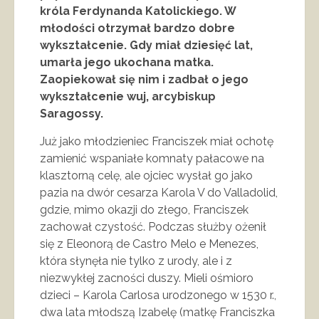
króla Ferdynanda Katolickiego. W
młodości otrzymał bardzo dobre
wykształcenie. Gdy miał dziesięć lat,
umarła jego ukochana matka.
Zaopiekował się nim i zadbał o jego
wykształcenie wuj, arcybiskup
Saragossy.
Już jako młodzieniec Franciszek miał ochotę
zamienić wspaniałe komnaty pałacowe na
klasztorną celę, ale ojciec wysłał go jako
pazia na dwór cesarza Karola V do Valladolid,
gdzie, mimo okazji do złego, Franciszek
zachował czystość. Podczas służby ożenił
się z Eleonorą de Castro Melo e Menezes,
która słynęła nie tylko z urody, ale i z
niezwykłej zacności duszy. Mieli ośmioro
dzieci – Karola Carlosa urodzonego w 1530 r.,
dwa lata młodszą Izabelę (matkę Franciszka