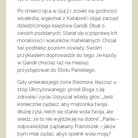
Po śmierci ojca w 1543 r. zrzekł się godności
wicekróla, wyjechał z Katalonii i objął zarząd
dziedzicznego księstwa Gandii. Dbał o
swoich poddanych. Starał się o poprawę ich
moralności i warunków materialnych. Chciał
też podnieść poziom oświaty. Swoim
przykładem doprowadził do tego, że każdy
w Gandii chociaż raz na miesiąc
przystępował do Stołu Pańskiego.
Gdy umierała jego żona Eleonora, klęcząc u
stóp Ukrzyżowanego, prosił Boga o jej
zdrowie i życie. Usłyszał wtedy głos: „Jeśli
koniecznie żądasz, aby małżonka twoja
dłużej żyła, niech się stanie wola twoja, ale
wiedz, że to nie wyjdzie jej na dobre”. „Panie –
odpowiedział zapłakany Franciszek – jakże
bym miał żądać, abyś spełnił wolę moją?