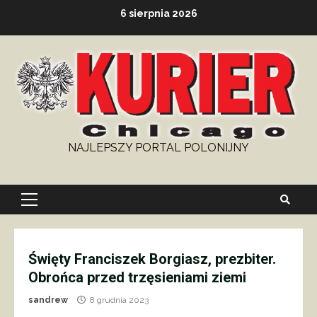
Skip
6 sierpnia 2026
to
content
NAJLEPSZY PORTAL POLONIJNY
Primary
Menu
Święty Franciszek Borgiasz, prezbiter.
Obrońca przed trzęsieniami ziemi
sandrew
8 grudnia 2023