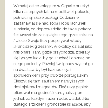
W małej celce kolegium w Ognate przeżył
kilka następnych lat na modlitwie i pokucie,
pełniąc najniższe posługi. Codzienne
zastanawiał się nad sobą i robił rachunek
sumienia, co doprowadziło do takiej pokory,
że uważał się za największego grzesznika na
świecie. Swoje listy podpisywał wtedy
„Franciszek grzesznik”. W okolicy działał jako
misjonarz. Tam, gdzie przychodził, zbierały
się tysiące ludzi, by go słuchać i doznać od
niego pociechy. Później św. Ignacy wysłał go
na dwa lata, by był kaznodzieją i
spowiednikiem przy dworze portugalskim.
Cieszył się tam zaufaniem najwyższych
dostojników i magnatów. Pięć razy papież
ofiarował mu godność kardynalską, on
jednak za każdym razem odpowiadał: „Nie
dlatego zrzuciłem gronostaje książęce, aby