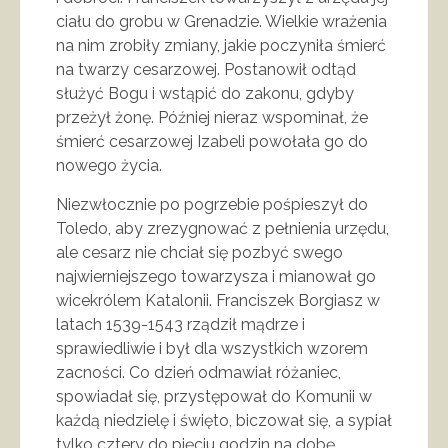
ciału do grobu w Grenadzie. Wielkie wrażenia
na nim zrobiły zmiany, jakie poczyniła śmierć
na twarzy cesarzowej. Postanowił odtąd
służyć Bogu i wstąpić do zakonu, gdyby
przeżył żonę. Później nieraz wspominał, że
śmierć cesarzowej Izabeli powołała go do
nowego życia.
Niezwłocznie po pogrzebie pośpieszył do
Toledo, aby zrezygnować z pełnienia urzędu,
ale cesarz nie chciał się pozbyć swego
najwierniejszego towarzysza i mianował go
wicekrólem Katalonii. Franciszek Borgiasz w
latach 1539-1543 rządził mądrze i
sprawiedliwie i był dla wszystkich wzorem
zacności. Co dzień odmawiał różaniec,
spowiadał się, przystępował do Komunii w
każdą niedzielę i święto, biczował się, a sypiał
tylko cztery do pięciu godzin na dobę.