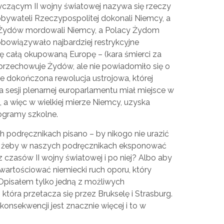
otyczącym II wojny światowej nazywa się rzeczy
obywateli Rzeczypospolitej dokonali Niemcy, a
i, Żydów mordowali Niemcy, a Polacy Żydom
bowiązywało najbardziej restrykcyjne
ę całą okupowaną Europę – (kara śmierci za
d przechowuje Żydów, ale nie powiadomiło się o
ie dokończona rewolucja ustrojowa, której
a sesji plenarnej europarlamentu miał miejsce w
 a więc w wielkiej mierze Niemcy, uzyska
ogramy szkolne.
podręcznikach pisano – by nikogo nie urazić
o, żeby w naszych podręcznikach eksponować
y z czasów II wojny światowej i po niej? Albo aby
wartościować niemiecki ruch oporu, który
 Opisałem tylko jedną z możliwych
, która przetacza się przez Brukselę i Strasburg.
nsekwencji jest znacznie więcej i to w