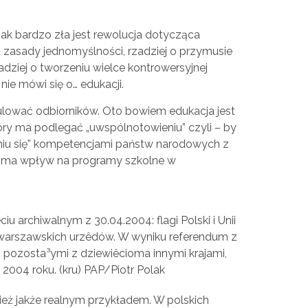
ak bardzo zła jest rewolucja dotycząca
d zasady jednomyślności, rzadziej o przymusie
zadziej o tworzeniu wielce kontrowersyjnej
nie mówi się o… edukacji.
gulować odbiorników. Oto bowiem edukacja jest
óry ma podlegać „uwspólnotowieniu” czyli – by
niu się” kompetencjami państw narodowych z
ać ma wpływ na programy szkolne w
 archiwalnym z 30.04.2004: flagi Polski i Unii
 warszawskich urzêdów. W wyniku referendum z
 pozosta³ymi z dziewiêcioma innymi krajami,
a 2004 roku. (kru) PAP/Piotr Polak
cież jakże realnym przykładem. W polskich