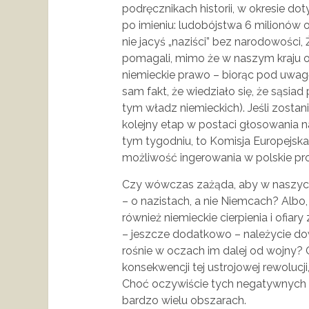
podręcznikach historii, w okresie d
po imieniu: ludobójstwa 6 milionów 
nie jacyś „naziści” bez narodowośc
pomagali, mimo że w naszym kraju o
niemieckie prawo – biorąc pod uwag
sam fakt, że wiedziało się, że sąsia
tym władz niemieckich). Jeśli zostan
kolejny etap w postaci głosowania n
tym tygodniu, to Komisja Europejska,
możliwość ingerowania w polskie pr
Czy wówczas zażąda, aby w naszych 
– o nazistach, a nie Niemcach? Alb
również niemieckie cierpienia i ofiar
– jeszcze dodatkowo – należycie do
rośnie w oczach im dalej od wojny?
konsekwencji tej ustrojowej rewolucji
Choć oczywiście tych negatywnych ko
bardzo wielu obszarach.