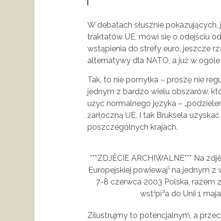
W debatach słusznie pokazujących, j
traktatów UE, mówi się o odejściu o
wstąpienia do strefy euro, jeszcze r
alternatywy dla NATO, a już w ogóle 
Tak, to nie pomyłka – proszę nie re
jednym z bardzo wielu obszarów, kt
użyć normalnego języka – „podziele
żarłoczną UE. I tak Bruksela uzysk
poszczególnych krajach.
***ZDJÊCIE ARCHIWALNE*** Na zdjêciu
Europejskiej powiewaj¹ na jednym z
7-8 czerwca 2003 Polska, razem z
wst¹pi³a do Unii 1 maj
Zilustrujmy to potencjalnym, a prze