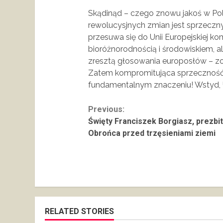
Skądinąd – czego znowu jakoś w Po
rewolucysjnych zmian jest sprzeczn
przesuwa się do Unii Europejskiej k
bioróżnorodnością i środowiskiem, al
zresztą głosowania europosłów – z
Zatem kompromitująca sprzeczność
fundamentalnym znaczeniu! Wstyd, 
Continue
Previous:
Święty Franciszek Borgiasz, prezbit
Reading
Obrońca przed trzęsieniami ziemi
RELATED STORIES