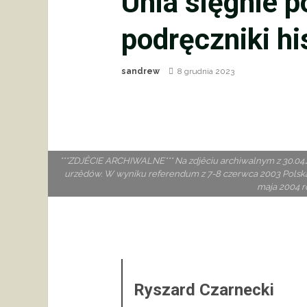
Unia sięgnie p
podręczniki his
sandrew
8 grudnia 2023
***ZDJÊCIE ARCHIWALNE*** Na zdjêciu archiwalnym z 30.04.20
urzêdów. W wyniku referendum z 7-8 czerwca 2003 Polska, 
maja 2004 ro
Ryszard Czarnecki