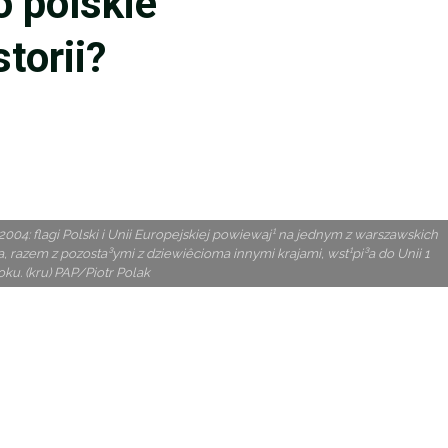
o polskie
torii?
04: flagi Polski i Unii Europejskiej powiewaj¹ na jednym z warszawskich
razem z pozosta³ymi z dziewiêcioma innymi krajami, wst¹pi³a do Unii 1
ku. (kru) PAP/Piotr Polak