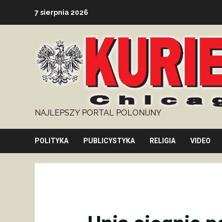
Skip
7 sierpnia 2026
to
content
NAJLEPSZY PORTAL POLONIJNY
POLITYKA
PUBLICYSTYKA
RELIGIA
VIDEO