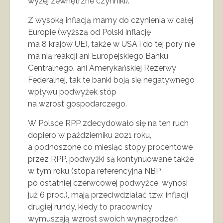
wyżej zewnętrzne czynniki).
Z wysoką inflacją mamy do czynienia w całej
Europie (wyższą od Polski inflację
ma 8 krajów UE), także w USA i do tej pory nie
ma nią reakcji ani Europejskiego Banku
Centralnego, ani Amerykańskiej Rezerwy
Federalnej, tak te banki boją się negatywnego
wpływu podwyżek stóp
na wzrost gospodarczego.
W Polsce RPP zdecydowało się na ten ruch
dopiero w październiku 2021 roku,
a podnoszone co miesiąc stopy procentowe
przez RPP, podwyżki są kontynuowane także
w tym roku (stopa referencyjna NBP
po ostatniej czerwcowej podwyżce, wynosi
już 6 proc.), mają przeciwdziałać tzw. inflacji
drugiej rundy, kiedy to pracownicy
wymuszają wzrost swoich wynagrodzeń