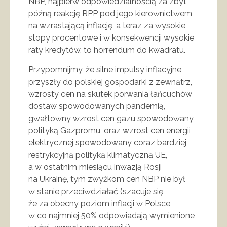
NBP, najpierw odpowiedzialnością za zbyt
późną reakcję RPP pod jego kierownictwem
na wzrastającą inflację, a teraz za wysokie
stopy procentowe i w konsekwencji wysokie
raty kredytów, to horrendum do kwadratu.
Przypomnijmy, że silne impulsy inflacyjne
przyszły do polskiej gospodarki z zewnątrz,
wzrosty cen na skutek porwania łańcuchów
dostaw spowodowanych pandemią,
gwałtowny wzrost cen gazu spowodowany
polityką Gazpromu, oraz wzrost cen energii
elektrycznej spowodowany coraz bardziej
restrykcyjną polityką klimatyczną UE,
a w ostatnim miesiącu inwazją Rosji
na Ukrainę, tym zwyżkom cen NBP nie był
w stanie przeciwdziałać (szacuje się,
że za obecny poziom inflacji w Polsce,
w co najmniej 50% odpowiadają wymienione