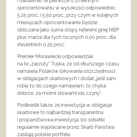
i dwuletnie, te pierwsze o zmiennym
oprocentowaniu w wysokości odpowiednio
5,25 proc. i 5,50 proc., przy czym w kolejnych
miesiącach oprocentowanie będzie
obliczane jako suma stopy referencyjnej NBP
plus marża dla tych rocznych 0,00 proc. dla
dwuletnich 0,25 proc.
Premier Morawiecki odpowiedział
na te „zarzuty” Tuska, że od dłuższego czasu
namawia Polaków lokowania oszczędności
w obligacjach skarbowych i dodał „jeśli sam
robię to do czego namawiam, to chyba
dobrze, za moimi słowami idą czyny”.
Podkreślił także, że inwestycja w obligacje
skarbowe to najbardziej transparentna
i propaństwowa inwestycja, bo odsetki
regularnie wypłacane przez Skarb Państwa
zasilają polskie portfele.