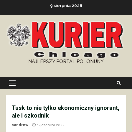
Skip
9 sierpnia 2026
to
content
NAJLEPSZY PORTAL POLONIJNY
Primary
Menu
Tusk to nie tylko ekonomiczny ignorant,
ale i szkodnik
sandrew
14 czerwca 2022