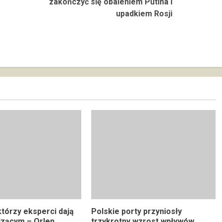
zakończyć się obaleniem Putina i
upadkiem Rosji
którzy eksperci dają
Polskie porty przyniosły
dzącym – Orlen
trzykrotny wzrost wpływów