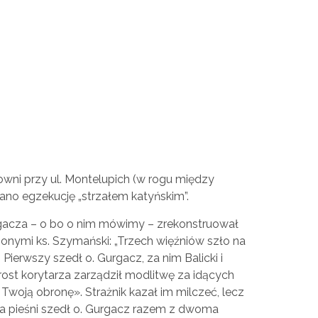
owni przy ul. Montelupich (w rogu między
ano egzekucję „strzałem katyńskim”.
rgacza – o bo o nim mówimy – zrekonstruował
onymi ks. Szymański: „Trzech więźniów szło na
ę. Pierwszy szedł o. Gurgacz, za nim Balicki i
rost korytarza zarządził modlitwę za idących
woją obronę». Strażnik kazał im milczeć, lecz
wa pieśni szedł o. Gurgacz razem z dwoma