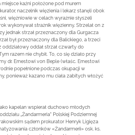
 na miejsce kaźni położone pod murem
rator, naczelnik więzienia i lekarz stanęli obok
śni, więźniowie w celach wyraźnie słyszeli
ok wykonywał strażnik więzienny. Strzelał on z
szy jednak strzał przeznaczony dla Gurgacza
strzał był przeznaczony dla Balickiego, a trzeci
z oddziałowy oddał strzał czwarty do
Tym razem nie chybił. To, co się działo przy
my dr. Ernestowi von Beple (właśc. Ernestowi
rodnie popełnione podczas okupacji w
cny, ponieważ kazano mu ciała zabitych włożyć
 jako kapelan wspierał duchowo młodych
ddziału „Żandarmeria” Polskiej Podziemnej
rakowskim sądem prokurator Henryk Ligięza
anatyzowania członków «Żandarmerii» osk. ks.