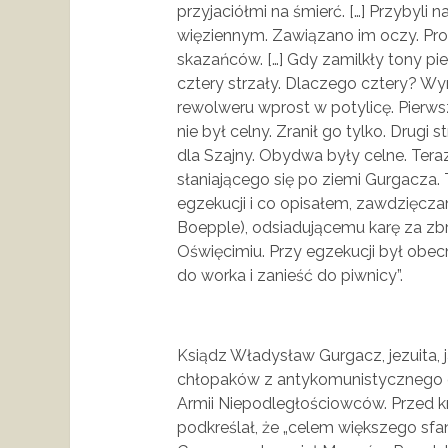
przyjaciółmi na śmierć. […] Przybyli
więziennym. Zawiązano im oczy. Proku
skazańców. […] Gdy zamilkły tony pie
cztery strzały. Dlaczego cztery? Wyr
rewolweru wprost w potylicę. Pierw
nie był celny. Zranił go tylko. Drugi 
dla Szajny. Obydwa były celne. Tera
słaniającego się po ziemi Gurgacza. 
egzekucji i co opisałem, zawdzięcza
Boepple), odsiadującemu karę za zb
Oświęcimiu. Przy egzekucji był obe
do worka i zanieść do piwnicy”.
Ksiądz Władysław Gurgacz, jezuita,
chłopaków z antykomunistycznego o
Armii Niepodległościowców. Przed k
podkreślał, że „celem większego sf