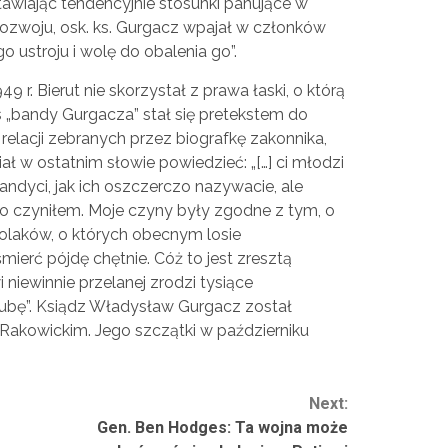
awiając tendencyjnie stosunki panujące w
rozwoju, osk. ks. Gurgacz wpajał w członków
 ustroju i wolę do obalenia go”.
9 r. Bierut nie skorzystał z prawa łaski, o którą
es „bandy Gurgacza” stał się pretekstem do
 relacji zebranych przez biografkę zakonnika,
ł w ostatnim słowie powiedzieć: „[…] ci młodzi
 bandyci, jak ich oszczerczo nazywacie, ale
co czyniłem. Moje czyny były zgodne z tym, o
olaków, o których obecnym losie
rć pójdę chętnie. Cóż to jest zresztą
 niewinnie przelanej zrodzi tysiące
gubę”. Ksiądz Władysław Gurgacz został
akowickim. Jego szczątki w październiku
Next:
Gen. Ben Hodges: Ta wojna może