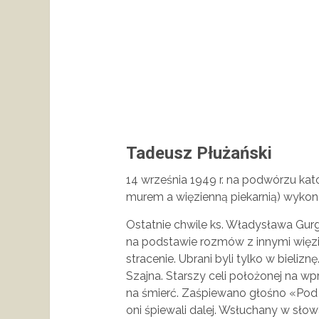
Tadeusz Płużański
14 września 1949 r. na podwórzu kat
murem a więzienną piekarnią) wykon
Ostatnie chwile ks. Władysława Gu
na podstawie rozmów z innymi więzi
stracenie. Ubrani byli tylko w bielizn
Szajna. Starszy celi położonej na wp
na śmierć. Zaśpiewano głośno «Pod T
oni śpiewali dalej. Wsłuchany w sło