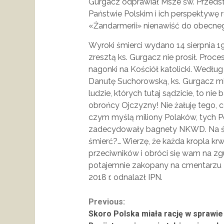
Gurgacz odprawiał Msze św. Przedst
Państwie Polskim i ich perspektywę 
«Żandarmerii» nienawiść do obecnego
Wyroki śmierci wydano 14 sierpnia 194
zresztą ks. Gurgacz nie prosił. Proc
nagonki na Kościół katolicki. Według
Danutę Suchorowską, ks. Gurgacz mia
ludzie, których tutaj sądzicie, to nie
obrońcy Ojczyzny! Nie żałuję tego, 
czym myślą miliony Polaków, tych P
zadecydowały bagnety NKWD. Na śmie
śmierć?… Wierzę, że każda kropla krwi
przeciwników i obróci się wam na z
potajemnie zakopany na cmentarzu R
2018 r. odnalazł IPN.
Continue
Previous:
Skoro Polska miała rację w sprawie