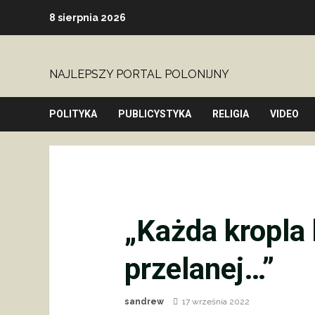
Skip
8 sierpnia 2026
to
content
NAJLEPSZY PORTAL POLONIJNY
POLITYKA
PUBLICYSTYKA
RELIGIA
VIDEO
„Każda kropla 
przelanej…”
sandrew
17 września 2022