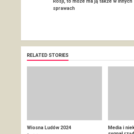
Reading
Rosji, to może ma ją także w innych
sprawach
RELATED STORIES
Wiosna Ludów 2024
Media i nie
sygnał rzą