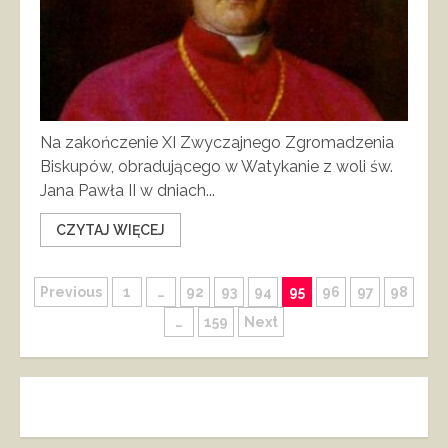
Na zakończenie XI Zwyczajnego Zgromadzenia
Biskupów, obradującego w Watykanie z woli św.
Jana Pawła II w dniach...
CZYTAJ WIĘCEJ
Stronicowanie
Previous
1
…
92
93
94
95
96
97
98
…
159
Next
wpisów