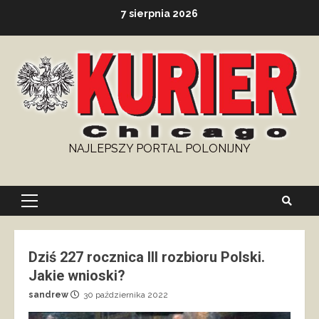
Skip
7 sierpnia 2026
to
content
NAJLEPSZY PORTAL POLONIJNY
Primary
Menu
Dziś 227 rocznica III rozbioru Polski.
Jakie wnioski?
sandrew
30 października 2022