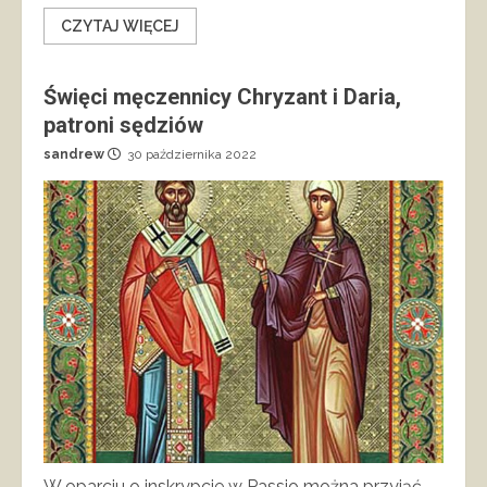
CZYTAJ WIĘCEJ
Święci męczennicy Chryzant i Daria,
patroni sędziów
sandrew
30 października 2022
W oparciu o inskrypcje w Passio można przyjąć,