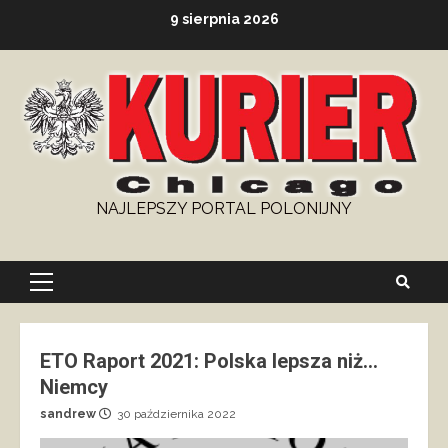
Skip
9 sierpnia 2026
to
content
NAJLEPSZY PORTAL POLONIJNY
Primary
Menu
ETO Raport 2021: Polska lepsza niż…
Niemcy
sandrew
30 października 2022