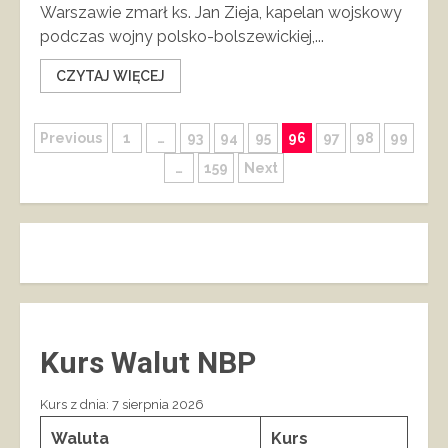
Warszawie zmarł ks. Jan Zieja, kapelan wojskowy
podczas wojny polsko-bolszewickiej,...
CZYTAJ WIĘCEJ
Stronicowanie
Previous
1
…
93
94
95
96
97
98
99
…
159
Next
wpisów
Kurs Walut NBP
Kurs z dnia: 7 sierpnia 2026
Waluta
Kurs