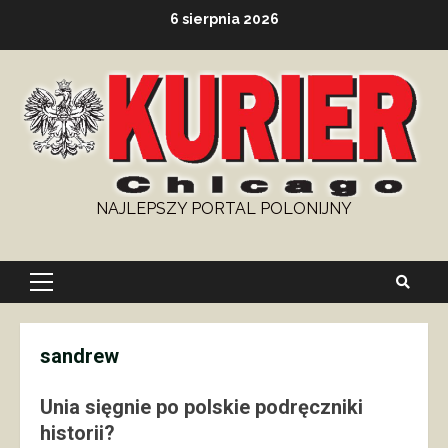
Skip
6 sierpnia 2026
to
content
NAJLEPSZY PORTAL POLONIJNY
Primary
Menu
sandrew
Unia sięgnie po polskie podręczniki
historii?