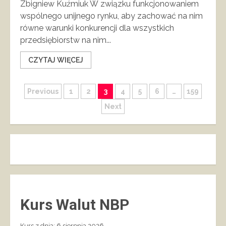
Zbigniew Kuźmiuk W związku funkcjonowaniem
wspólnego unijnego rynku, aby zachować na nim
równe warunki konkurencji dla wszystkich
przedsiębiorstw na nim...
CZYTAJ WIĘCEJ
Stronicowanie
Previous
1
2
3
4
5
6
…
159
Next
wpisów
Kurs Walut NBP
Kurs z dnia: 6 sierpnia 2026